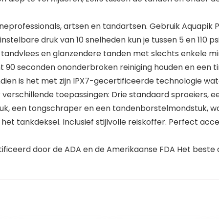
neprofessionals, artsen en tandartsen. Gebruik Aquapik Pr
nstelbare druk van 10 snelheden kun je tussen 5 en 110 psi
er tandvlees en glanzendere tanden met slechts enkele mi
 90 seconden ononderbroken reiniging houden en een time
dien is het met zijn IPX7-gecertificeerde technologie wat
r verschillende toepassingen: Drie standaard sproeiers,
uk, een tongschraper en een tandenborstelmondstuk, w
het tankdeksel. Inclusief stijlvolle reiskoffer. Perfect ac
ertificeerd door de ADA en de Amerikaanse FDA Het beste