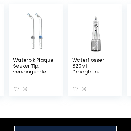
Waterpik Plaque
Waterflosser
Seeker Tip,
320Ml
vervangende
Draagbare
tips voor het
Monddouche
reinigen van
Thuis 6 Modi
tandimplantate
Smart Tooth
n, kronen en
Rinser IPX7
bruggen, voor
Waterdichte
gebruik met
Tandenborstel(
WP-450 of WP-
Color:白色)
100
waterflossers,
verpakking van 2