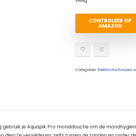
veilig
CONTROLEER OP
AMAZON
Categories:
Elektrische flosser
ging gebruik je Aquapik Pro monddouche om de mondhygiën
 diep te verwijderen, zelfs tussen de tanden en onder d