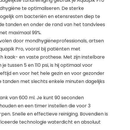
dagelijkse tandreiniging gebruik je Aquapik Pro
ygiëne te optimaliseren. De sterke
gelijk om bacteriën en etensresten diep te
n de tanden en onder de rand van het tandvlees
met maximaal 99%.
bevolen door mondhygiëneprofessionals, artsen
uapik Pro, vooral bij patiënten met
h kaak- en vaste prothese. Met zijn instelbare
je tussen 5 en 110 psi, is hij optimaal voor
eftijd en voor het hele gezin en voor gezonder
 tanden met slechts enkele minuten dagelijks
ank van 600 ml. Je kunt 90 seconden
ouden en een timer instellen die voor 3
pen. Snelle en effectieve reiniging. Bovendien is
ificeerde technologie waterdicht en absoluut