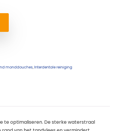
s and monddouches
,
Interdentale reiniging
e te optimaliseren. De sterke waterstraal
e rand van het tandvlees en vermindert