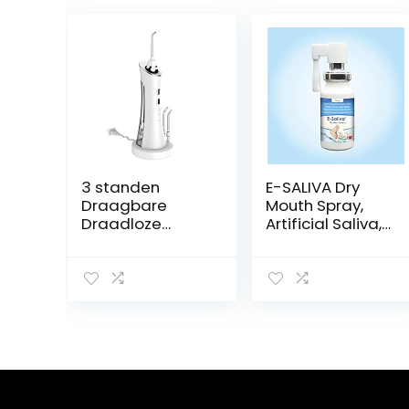
3 standen
E-SALIVA Dry
Draagbare
Mouth Spray,
Draadloze
Artificial Saliva,
Tandenreiniger
Oral Hydration,
Waterdicht
Oral comfort
Reizen
Luchtspoeling 4
Tip 150ml
Watertank
Waterdicht
Oplaadbare
Floss(Color:白色)