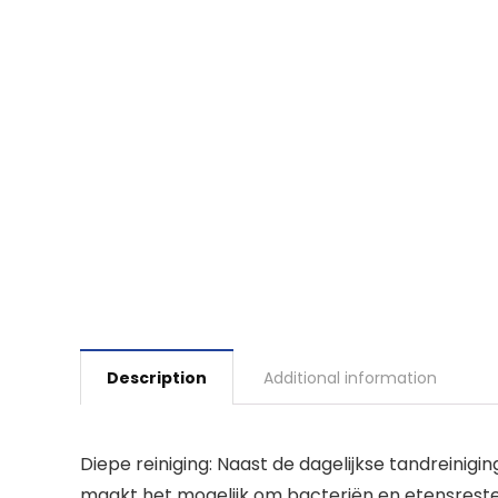
Description
Additional information
Diepe reiniging: Naast de dagelijkse tandreini
maakt het mogelijk om bacteriën en etensresten