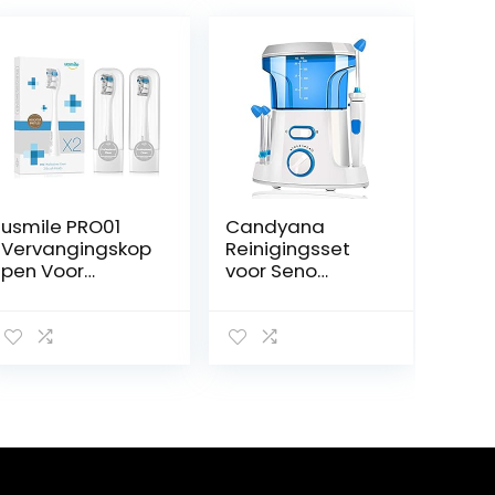
usmile PRO01
Candyana
Vervangingskop
Reinigingsset
pen Voor
voor Seno
Y1S/U3/P1/P4
neuszuiger,
Elektrische
elektrische
Tandenborstel
zuiger, voor
Met
neusreiniger,
Herinneringshar
voor allergieën,
en, 2-pack
voor
DuPont-
volwassenen
opzetborstels
Met Reishoes,
Grijs