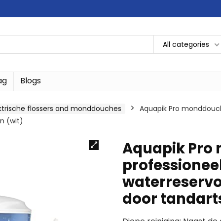
All categories
ag
Blogs
ktrische flossers and monddouches
Aquapik Pro monddouche
n (wit)
Aquapik Pro
professioneel
waterreservo
door tandarts