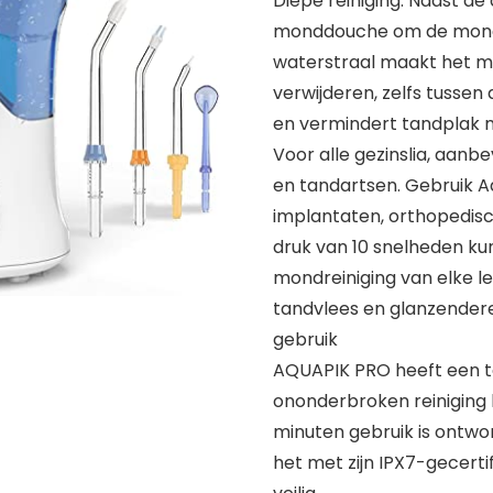
Diepe reiniging: Naast de 
monddouche om de mondh
waterstraal maakt het mo
verwijderen, zelfs tusse
en vermindert tandplak 
Voor alle gezinslia, aan
en tandartsen. Gebruik Aq
implantaten, orthopedisc
druk van 10 snelheden kun 
mondreiniging van elke le
tandvlees en glanzendere
gebruik
AQUAPIK PRO heeft een t
ononderbroken reiniging h
minuten gebruik is ontwor
het met zijn IPX7-gecert