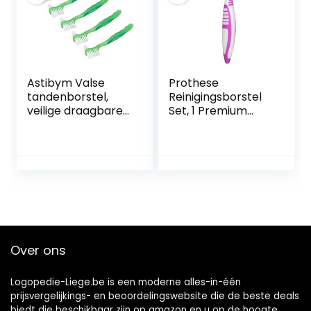
Astibym Valse
Prothese
tandenborstel,
Reinigingsborstel
veilige draagbare
Set, 1 Premium
gebitborstelset,
Hygiëne Prothese
zacht haar,
Cleaner Set Top
dubbelzijdig,
Prothese Cleanser
ergonomisch voor
Tool Dual Head
dagelijks gebruik
Prothese Borstel
(groen)
voor Prothese
Zorg
Over ons
Logopedie-Liege.be is een moderne alles-in-één
prijsvergelijkings- en beoordelingswebsite die de beste deals
biedt die beschikbaar zijn op amazon en u op de hoogte