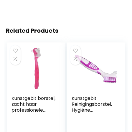
Related Products
Kunstgebit borstel,
Kunstgebit
zacht haar
Reinigingsborstel,
professionele
Hygiëne
ergonomische
Kunstgebit
kunstmatige
Reiniger voor
tandenborstel
Kunstgebit Zorg,