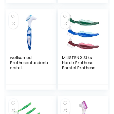
voor thuisreizen
Top Kunstgebit
voor ouderen
Cleanser Tool,
(roze)
Draagbare
Kunstgebit
Tandenborstel
voor Het Reinigen
van Valse Tanden,
1 Stks/Paars
wellsamed
MILISTEN 3 Stks
Prothesentandenb
Harde Prothese
orstel,
Borstel Prothese
prothesenborstel
Reinigingsborstel
voor de derde
Kunstgebit
tanden,
Tandenborstel
tandenvervanging,
Dubbelzijdige
tandenvervanging
Hygiëne Prothese
sborstel,
Reiniger Voor
prothesenreiniging
Prothese Zorg
, 1 stuk (blauw)