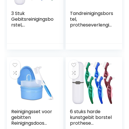
3 Stuk
Tandreinigingsbors
Gebitsreinigingsbo
tel,
rstel,
protheseverlengin
Tandenborstel
g voor lange tijd,
met Harde
kunststof
Prothese, met
beschermende
Witte Draagtas,
protheseborstel,
Meerlagige
onschadelijk,
Borstelharen,
draagbaar,
Dubbele Gebogen
tweekoppig, voor
Opzetborstels,
het reinigen van
Ergonomische
valse tanden
Handgreep, voor
Gebitsverzorging(
3 Kleuren)
Reinigingsset voor
6 stuks harde
gebitten
kunstgebit borstel
Reinigingsdoos
prothese
voor gebit met
tandenborstel