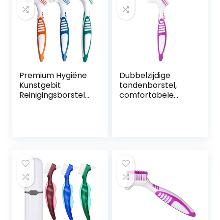
Premium Hygiëne
Dubbelzijdige
Kunstgebit
tandenborstel,
Reinigingsborstels
comfortabele
et, meerlagige
draagbare
haren en
kunstgebitborstel,
ergonomische
paars binnen en
rubberen
buiten voor
handgreep, voor
thuisreizen
kunstgebitverzorgi
ng (pak van 3)