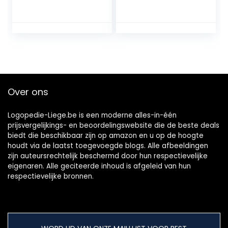
valse
reinigingsborstel
tandenborstel
met witte
Doos voor
draagtas voor
gebitsverzorging,Bl
valse tanden
auw
reiniging (rood,
groen en blauw)
Over ons
Logopedie-Liege.be is een moderne alles-in-één
prijsvergelijkings- en beoordelingswebsite die de beste deals
biedt die beschikbaar zijn op amazon en u op de hoogte
houdt via de laatst toegevoegde blogs. Alle afbeeldingen
zijn auteursrechtelijk beschermd door hun respectievelijke
eigenaren. Alle geciteerde inhoud is afgeleid van hun
respectievelijke bronnen.