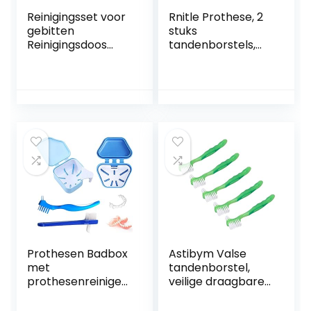
Reinigingsset voor
Rnitle Prothese, 2
gebitten
stuks
Reinigingsdoos
tandenborstels,
voor gebit met
dubbele borstels,
valse
hoofd-
tandenborstel
tandenborstelset,
Doos voor
prothesenreiniging
gebitsverzorging,Bl
sset voor
auw
tandverzorging,
tandenborstel
voor
tandverzorging,
meerlaagse
borstelharen en
esrergonomische
rubberen
handgrepen
(oranje + groen)
Prothesen Badbox
Astibym Valse
met
tandenborstel,
prothesenreiniger,
veilige draagbare
borstel,
gebitborstelset,
prothesenborstel,
zacht haar,