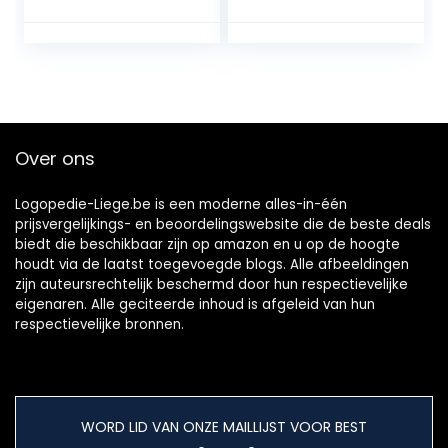
prothesenborstels
dubbelzijdig,
et, opbergdoos
ergonomisch voor
voor protheses,
dagelijks gebruik
kleine
(groen)
opbergdozen voor
onderweg, met
prothesenreiniging
Over ons
sborstel
Logopedie-Liege.be is een moderne alles-in-één
prijsvergelijkings- en beoordelingswebsite die de beste deals
biedt die beschikbaar zijn op amazon en u op de hoogte
houdt via de laatst toegevoegde blogs. Alle afbeeldingen
zijn auteursrechtelijk beschermd door hun respectievelijke
eigenaren. Alle geciteerde inhoud is afgeleid van hun
respectievelijke bronnen.
WORD LID VAN ONZE MAILLIJST VOOR BEST