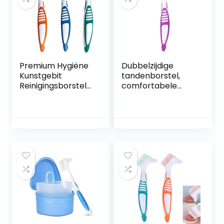
Premium Hygiëne
Dubbelzijdige
Kunstgebit
tandenborstel,
Reinigingsborstels
comfortabele
et, meerlagige
draagbare
haren en
kunstgebitborstel,
ergonomische
paars binnen en
rubberen
buiten voor
handgreep, voor
thuisreizen
kunstgebitverzorgi
ng (pak van 3)