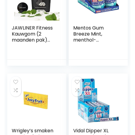
JAWLINER Fitness
Mentos Gum
Kauwgom (2
Breeze Mint,
maanden pak)
menthol-
Kaak trainer voor
eucalyptus smaak,
Mewing
suikervrije
oefeningen en een
kauwgom,
gedefinieerde
verpakking van 6
kaaklijn
potjes met 42
kauwgoms, voor
een frisse adem
Wrigley’s smaken
Vidal Dipper XL