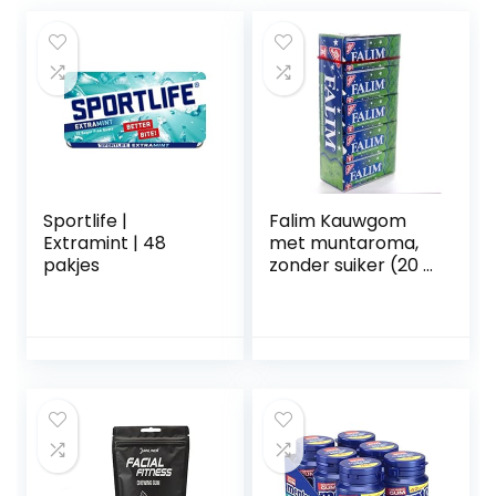
Sportlife |
Falim Kauwgom
Extramint | 48
met muntaroma,
pakjes
zonder suiker (20 x
5 stuks/140 g)