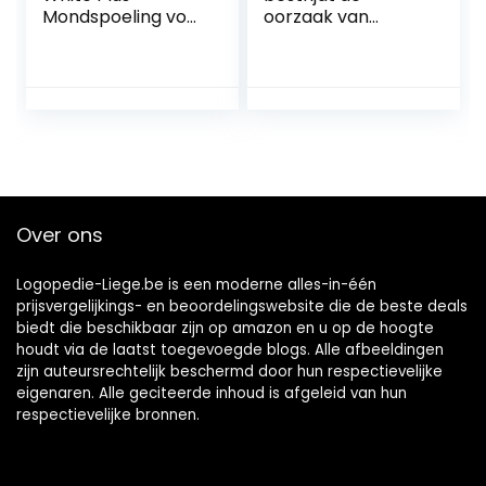
Mondspoeling voor
oorzaak van
witte tanden en
slechte adem –
een frisse adem –
wetenschappelijk
het fluoridevrije en
bewezen 12-uurs
99% natuurlijke
effect – 250 ml
mondwater
beschermt
effectief tegen
tandplak en cariës
– 275 ml
Over ons
Logopedie-Liege.be is een moderne alles-in-één
prijsvergelijkings- en beoordelingswebsite die de beste deals
biedt die beschikbaar zijn op amazon en u op de hoogte
houdt via de laatst toegevoegde blogs. Alle afbeeldingen
zijn auteursrechtelijk beschermd door hun respectievelijke
eigenaren. Alle geciteerde inhoud is afgeleid van hun
respectievelijke bronnen.