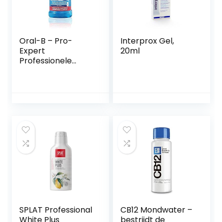
Oral-B – Pro-
Interprox Gel,
Expert
20ml
Professionele
Bescherming
Mondwater – 2 x
500 ml
SPLAT Professional
CB12 Mondwater –
White Plus
bestrijdt de