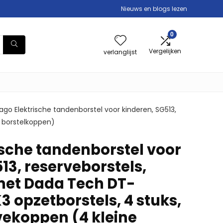
Nieuws en blogs lezen
0
Vergelijken
verlanglijst
ago Elektrische tandenborstel voor kinderen, SG513,
e borstelkoppen)
ische tandenborstel voor
13, reserveborstels,
met Dada Tech DT-
 opzetborstels, 4 stuks,
vekoppen (4 kleine