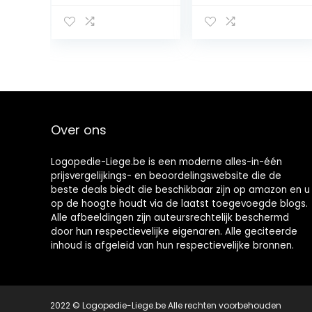
Clean&Care
slimme LED-
Baby elektrische
timer en Sonic
tandenborstel –
technologie
1 x middelgrote
voor zuigelingen,
maat (36
leeftijd 0-3 jaar
maanden tot 5
jaar) – EU-merk
Over ons
Logopedie-Liege.be is een moderne alles-in-één
prijsvergelijkings- en beoordelingswebsite die de
beste deals biedt die beschikbaar zijn op amazon en u
op de hoogte houdt via de laatst toegevoegde blogs.
Alle afbeeldingen zijn auteursrechtelijk beschermd
door hun respectievelijke eigenaren. Alle geciteerde
inhoud is afgeleid van hun respectievelijke bronnen.
2022 © Logopedie-Liege.be Alle rechten voorbehouden