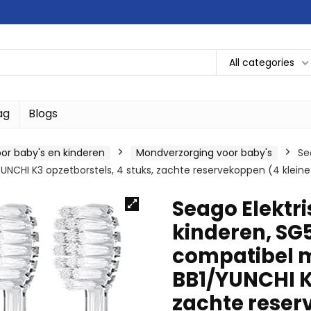
All categories
ag
Blogs
or baby's en kinderen
Mondverzorging voor baby's
Se
NCHI K3 opzetborstels, 4 stuks, zachte reservekoppen (4 klein
Seago Elektr
kinderen, SG5
compatibel 
BB1/YUNCHI K3
zachte reser