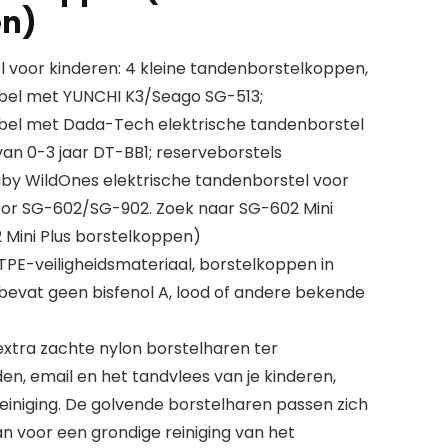
en)
l voor kinderen: 4 kleine tandenborstelkoppen,
bel met YUNCHI K3/Seago SG-513;
bel met Dada-Tech elektrische tandenborstel
van 0-3 jaar DT-BB1; reserveborstels
by WildOnes elektrische tandenborstel voor
voor SG-602/SG-902. Zoek naar SG-602 Mini
 Mini Plus borstelkoppen)
 TPE-veiligheidsmateriaal, borstelkoppen in
 bevat geen bisfenol A, lood of andere bekende
extra zachte nylon borstelharen ter
n, email en het tandvlees van je kinderen,
einiging. De golvende borstelharen passen zich
n voor een grondige reiniging van het