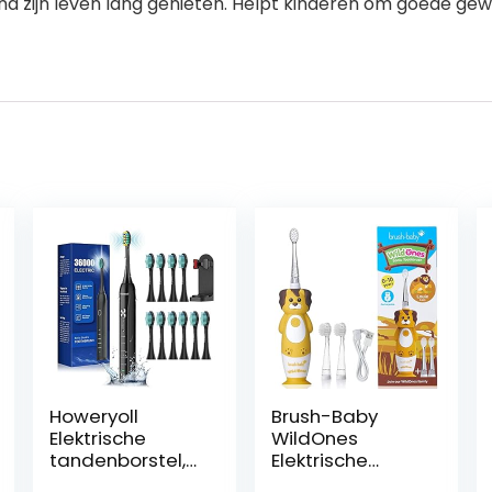
ind zijn leven lang genieten. Helpt kinderen om goede ge
Howeryoll
Brush-Baby
Elektrische
WildOnes
tandenborstel,
Elektrische
sonische
oplaadbare