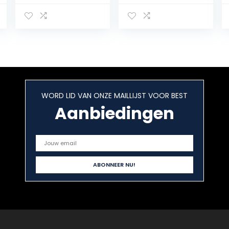
tandenborstel,
tandenborstel
met 10
voor kinderen
reserveborstels,
LION, 1 handvat,
5 poetsmodi
3 opzetborstels,
houdt 60 dagen
USB-
(10 – koppen)
oplaadkabel,
voor leeftijden
0-10 (Lion)
WORD LID VAN ONZE MAILLIJST VOOR BEST
Aanbiedingen