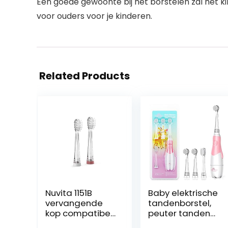
Een goede gewoonte bij het borstelen zal het k
voor ouders voor je kinderen.
Related Products
Nuvita 1151B
Baby elektrische
vervangende
tandenborstel,
kop compatibel
peuter tanden
met de Sonic
borstels met