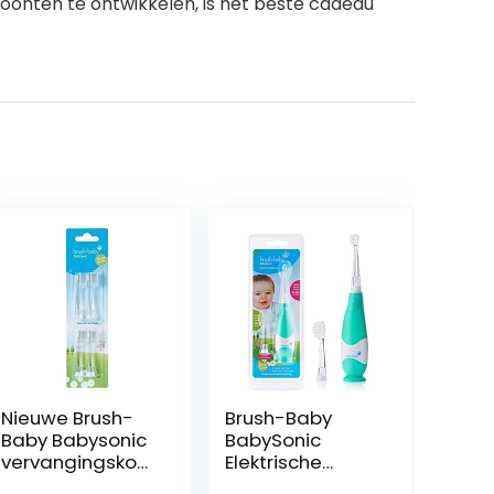
woonten te ontwikkelen, is het beste cadeau
Nieuwe Brush-
Brush-Baby
Baby Babysonic
BabySonic
vervangingskop
Elektrische
pen voor
tandenborstel