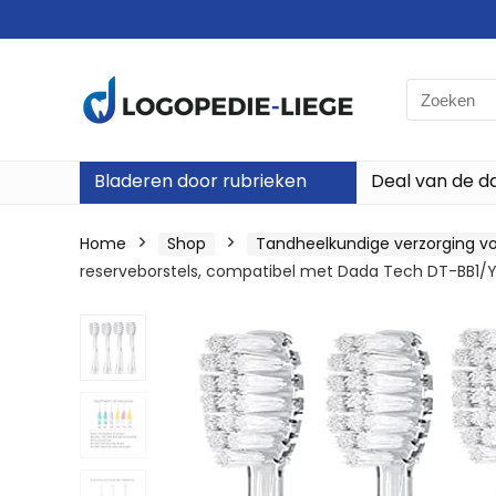
Search
for:
Bladeren door rubrieken
Deal van de d
Home
Shop
Tandheelkundige verzorging vo
reserveborstels, compatibel met Dada Tech DT-BB1/YU