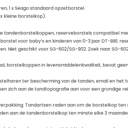
ren, 1 x Seago standaard opzetborstel.
x kleine borstelkop).
eine tandenborstelkoppen, reserveborstels compatibel m
orstel voor baby’s en kinderen van 0-3 jaar DT-BB1; re
en. Niet geschikt voor SG-602/SG-902. Zoek naar SG-602
aal, borstelkoppen in levensmiddelenkwaliteit, bevat geen
stelharen ter bescherming van de tanden, email en het t
sen zich aan de tandtopografie aan voor een grondige rei
 verpakking. Tandartsen raden aan om de borstelkop ten
aden aan de tandenborstelkop ten minste elke 3 maand