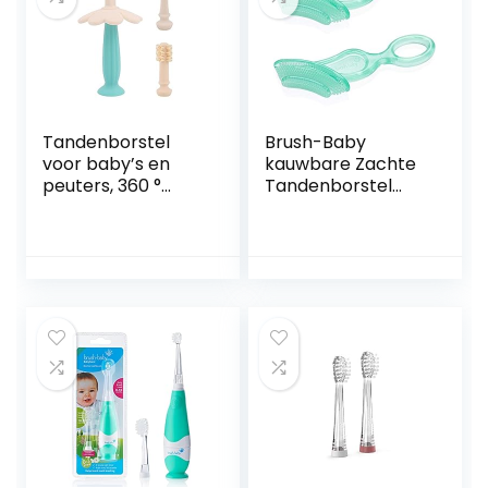
Set
Tandenborstel
Brush-Baby
voor baby’s en
kauwbare Zachte
peuters, 360 °
Tandenborstel
baby-anti-choke
voor Baby’s &
siliconen bijtring
Peuters | Fase 2
tandenborstel,
Eerste Tanden –
met 3
doorkomende
vervangende
tanden | Geschikt
koppen en
van 10-36
opbergdoos, voor
Maanden | Reinigt
baby
Zachtjes de
mondverzorging
Tanden van de
Baby en kalmeert
pijnlijk tandvlees |
Tandkleur, Pakje
van 2