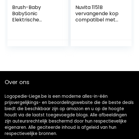
Brush-Baby
Nuvita 1151B
BabySonic
vervangende kop
Elektrische
compatibel met
tandenborstel
de Sonic
voor baby’s en
Clean&Care Baby
peuters | Eerste
elektrische
tanden | 0-36
tandenborstel – 1 x
maanden | LED-
middelgrote maat
licht, zachte
(36 maanden tot 5
trillingen, 2-min-
jaar) – EU-merk
timer & zuigvoet |
Inclusief 2
Over ons
borstelkoppen & 1
AAA-batterij
Logopedie-Liege.be is een moderne alles-in-één
prijsvergelijkings- en beoordelingswebsite die de beste deals
biedt die beschikbaar zijn op amazon en u op de hoogte
houdt via de laatst toegevoegde blogs. Alle afbeeldingen
zijn auteursrechtelijk beschermd door hun respectievelijke
eigenaren. Alle geciteerde inhoud is afgeleid van hun
respectievelijke bronnen.