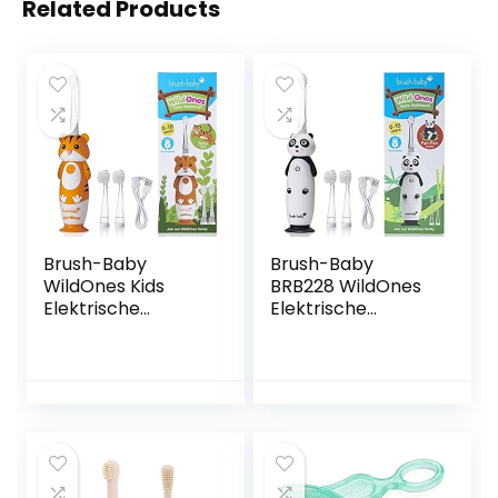
Related Products
Brush-Baby
Brush-Baby
WildOnes Kids
BRB228 WildOnes
Elektrische
Elektrische
Oplaadbare
oplaadbare
Tandenborstel, 1
tandenborstel
Handvat, Borstel
voor kinderen, 1
Hoofd, USB
handvat, 3
Oplaadkabel, voor
borstelkoppen,
Leeftijd 0-10
USB-oplaadkabel,
(Tiger)
voor leeftijd 0-10
(panda),3-teiliges