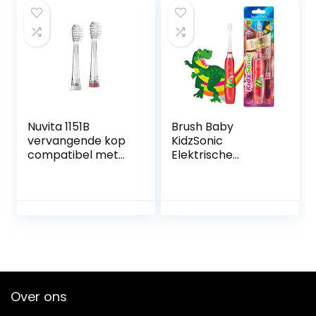
tanden, BPA-vrij,
trillingen zorgen
roze, 1 stuk
voor een leuke
poetservaring
(Blue)
Nuvita 1151B
Brush Baby
vervangende kop
KidzSonic
compatibel met
Elektrische
de Sonic
tandenborstel
Clean&Care Baby
voor peuters en
elektrische
kinderen vanaf 3
tandenborstel – 1 x
jaar – Discolichten,
middelgrote maat
zachte trillingen
(36 maanden tot 5
en slimme timer
jaar) – EU-merk
zorgen voor een
leuke
poetservaring –
Over ons
Dinosaur