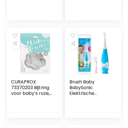
baby-anti-choke
borstels met
siliconen bijtring
slimme LED-timer
tandenborstel,
en Sonic
met 3
technologie voor
vervangende
zuigelingen, leeftijd
koppen en
0-3 jaar
opbergdoos, voor
baby
mondverzorging
CURAPROX
Brush Baby
73370203 Bijtring
BabySonic
voor baby’s roze,
Elektrische
baby bijtring met
tandenborstel
rammelaar, baby
voor baby’s en
bijtring met
peuters voor
leertandenborstel,
leeftijden 0-3 jaar
bijtring voor
– Slimme LED-
baby’s om te
timer en zachte