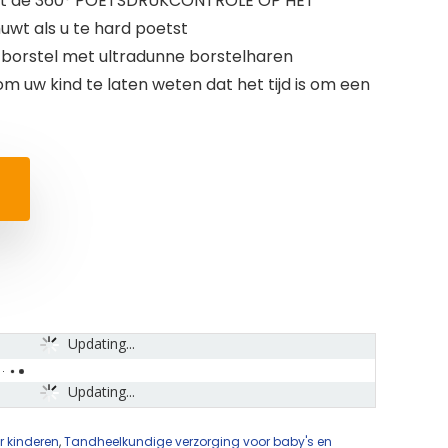
et de 360° POETSDRUKCONTROLE OP HET
wt als u te hard poetst
tborstel met ultradunne borstelharen
om uw kind te laten weten dat het tijd is om een
Updating...
Updating...
 kinderen
,
Tandheelkundige verzorging voor baby's en