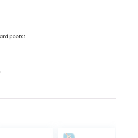
ard poetst
n