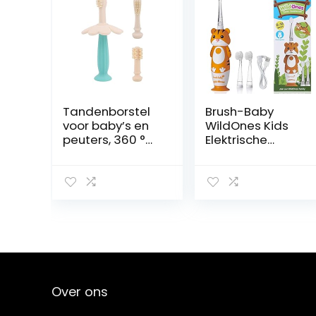
Tandenborstel
Brush-Baby
voor baby’s en
WildOnes Kids
peuters, 360 °
Elektrische
baby-anti-
Oplaadbare
choke siliconen
Tandenborstel, 1
bijtring
Handvat, Borstel
tandenborstel,
Hoofd, USB
met 3
Oplaadkabel,
vervangende
voor Leeftijd 0-
koppen en
10 (Tiger)
opbergdoos,
voor baby
mondverzorging
Over ons