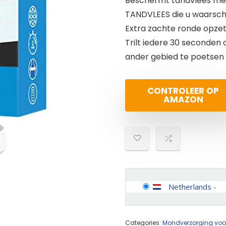
Beschermt tandvlees m
TANDVLEES die u waarschu
Extra zachte ronde opze
Trilt iedere 30 seconden 
ander gebied te poetsen
CONTROLEER OP
AMAZON
Netherlands
-
Categories:
Mondverzorging voor