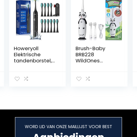
Howeryoll
Brush-Baby
Elektrische
BRB228
tandenborstel,
WildOnes
sonische
Elektrische
tandenborstel,
oplaadbare
met 10
tandenborstel
reserveborstels,
voor kinderen, 1
5 poetsmodi
handvat, 3
houdt 60 dagen
borstelkoppen,
(10 – koppen)
USB-
oplaadkabel,
voor leeftijd 0-
10 (panda),3-
WORD LID VAN ONZE MAILLIJST VOOR BEST
teiliges Set