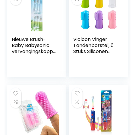
kleine
baby’s (6-24
borstelkoppen)
maanden)
Nieuwe Brush-
Vicloon Vinger
Baby Babysonic
Tandenborstel, 6
vervangingskoppe
Stuks Siliconen
n voor Babysonic
Baby
elektrische
Vingerborstel Met
tandenborstel |
Clear Case Set
Fase 2 Eerste
Food Grade
tanden – tandjes
Tandenreiniger
krijgen Geschikt
Orale Massager
van 18-36
voor Baby &
maanden |
Peuters
Inclusief 4 x 18-36
maanden
vervangende
opzetborstels