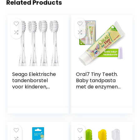
Related Products
Seago Elektrische
Oral7 Tiny Teeth.
tandenborstel
Baby tandpasta
voor kinderen,
met de enzymen
SG513,
van moedermelk
reserveborstels,
voor minder
compatibel met
tandbederf. Met
Dada Tech DT-
gratis vingerling.
BB1/YUNCHI K3
Baby tandpasta
opzetborstels, 4
met een heerlijke
stuks, zachte
appelsmaak.
reservekoppen (4
Tandpasta voor