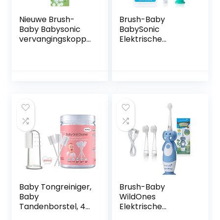
Nieuwe Brush-
Brush-Baby
Baby Babysonic
BabySonic
vervangingskoppe
Elektrische
n voor Babysonic
tandenborstel
elektrische
voor baby’s en
tandenborstel |
peuters | Eerste
Fase 2 Eerste
tanden | 0-36
tanden – tandjes
maanden | LED-
krijgen Geschikt
licht, zachte
van 18-36
trillingen, 2-min-
maanden |
timer & zuigvoet |
Inclusief 4 x 18-36
Inclusief 2
maanden
borstelkoppen & 1
vervangende
AAA-batterij
opzetborstels
Baby Tongreiniger,
Brush-Baby
Baby
WildOnes
Tandenborstel, 42
Elektrische
Stuks Wegwerp
oplaadbare