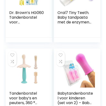
Dr. Brown’s HG060
Oral7 Tiny Teeth.
Tandenborstel
Baby tandpasta
voor
met de enzymen
peuters,geel/bruin
van moedermelk
voor minder
tandbederf. Met
gratis vingerling.
Baby tandpasta
met een heerlijke
appelsmaak.
Tandpasta voor
baby’s (6-24
maanden)
Tandenborstel
Babytandenborste
voor baby’s en
l voor kinderen
peuters, 360 °
(set van 2) – Baby