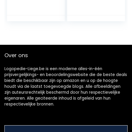
baby-anti-choke
tandenborstel
siliconen bijtring
kinderen vanaf 6
tandenborstel,
maanden 360
met 3
graden –
vervangende
vingertandenborst
koppen en
el baby –
opbergdoos, voor
vingerverzorging
baby
baby kleine
mondverzorging
kinderen en
Over ons
kinderen –
babytandenborst
el
Logopedie-Liege.be is een moderne alles-in-één
prijsvergelijkings- en beoordelingswebsite die de beste deals
biedt die beschikbaar zijn op amazon en u op de hoogte
houdt via de laatst toegevoegde blogs. Alle afbeeldingen
zijn auteursrechtelijk beschermd door hun respectievelijke
eigenaren. Alle geciteerde inhoud is afgeleid van hun
respectievelijke bronnen.