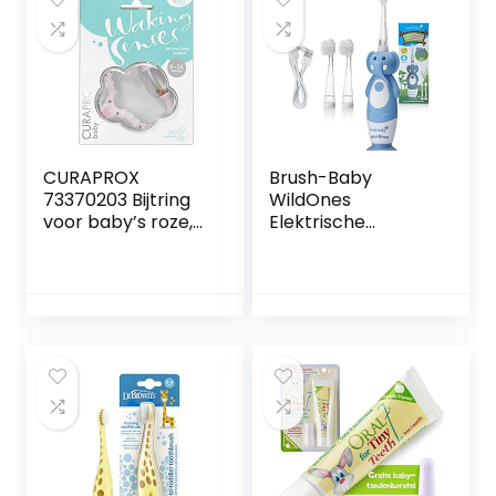
CURAPROX
Brush-Baby
73370203 Bijtring
WildOnes
voor baby’s roze,
Elektrische
baby bijtring met
oplaadbare
rammelaar, baby
tandenborstel
bijtring met
voor kinderen
leertandenborstel,
OLIFANT, 1 handvat,
bijtring voor
3 opzetborstels,
baby’s om te
USB-oplaadkabel,
tanden, BPA-vrij,
voor leeftijden 0-
roze, 1 stuk
10 (Elephant)