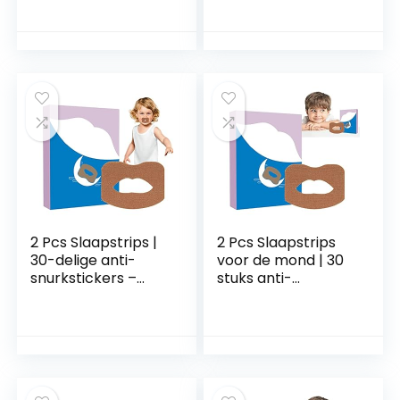
Mondtape voor
Stop met snurken
een betere
apparaten die
neusademhaling,
werken voor
stoppen met
vrouwen, mannen,
snurken apparaten
verbeter de
die werken voor
slaapkwaliteit en
vrouwen, mannen,
onmiddellijke
snurken
verlichting van
verminderen Jidian
snurken Xiebro
2 Pcs Slaapstrips |
2 Pcs Slaapstrips
30-delige anti-
voor de mond | 30
snurkstickers –
stuks anti-
Slaap-mondtapes
snurkapparaten,Ge
voor minder
avanceerde zachte
mondademhaling,
mondtape om te
mondvormige
slapen, stop met
mondtape voor
snurken Mondtape
een betere
om beter te slapen