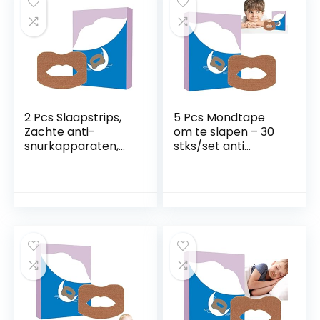
ademhaling Xming
Xianxian
2 Pcs Slaapstrips,
5 Pcs Mondtape
Zachte anti-
om te slapen – 30
snurkapparaten,
stks/set anti
Slaap-mondtapes
snurken mond
voor minder
tape,Stop met
mondademhaling,
snurken apparaten
mondvormige
die werken voor
mondtape voor
vrouwen, mannen,
een betere
verbeter de
ademhaling Limily
slaapkwaliteit en
onmiddellijke
verlichting van
snurken Eren