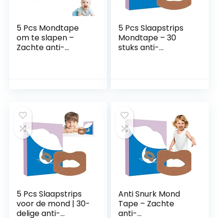
5 Pcs Mondtape
5 Pcs Slaapstrips
om te slapen –
Mondtape – 30
Zachte anti-
stuks anti-
snurkapparaten |
snurkapparaat –
Mondtape voor
Mondademhalings
een betere
banden voor een
neusademhaling,
betere
stoppen met
neusademhaling,
snurken apparaten
anti-snurkstickers
die werken voor
voor kinderen,
vrouwen, mannen,
volwassenen
snurken
Botiniv
verminderen
Generic
5 Pcs Slaapstrips
Anti Snurk Mond
voor de mond | 30-
Tape – Zachte
delige anti-
anti-