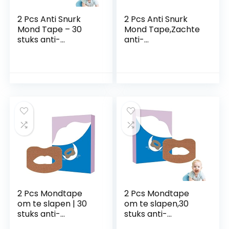
2 Pcs Anti Snurk
2 Pcs Anti Snurk
Mond Tape – 30
Mond Tape,Zachte
stuks anti-
anti-
snurkapparaat –
snurkapparaten –
Slaap-mondtapes
Mondtape voor
voor minder
een betere
mondademhaling,
neusademhaling,
mondvormige
stoppen met
mondtape voor
snurken apparaten
een betere
die werken voor
ademhaling Bhkc
vrouwen, mannen,
snurken
verminderen
Cravin
2 Pcs Mondtape
2 Pcs Mondtape
om te slapen | 30
om te slapen,30
stuks anti-
stuks anti-
snurkapparaat |
snurkapparaat |