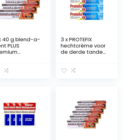
x 40 g blend-a-
3 x PROTEFIX
nt PLUS
hechtcrème voor
remium
de derde tanden,
eefcrème –
47 g, extra sterk
aakneutraal –
met natte
okracht
hechtkracht