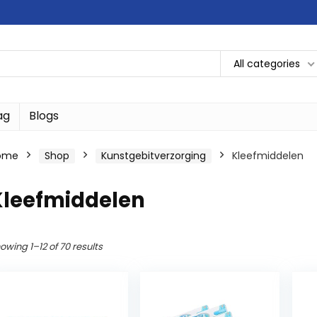
All categories
ag
Blogs
ome
Shop
Kunstgebitverzorging
Kleefmiddelen
Kleefmiddelen
owing 1–12 of 70 results