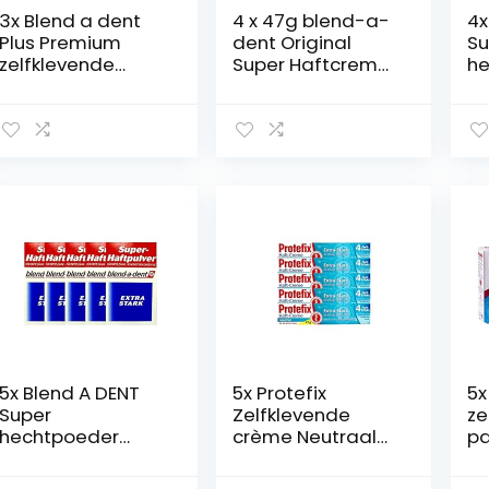
3x Blend a dent
4 x 47g blend-a-
4x
Plus Premium
dent Original
Su
zelfklevende
Super Haftcreme
he
crème DUO
– Extra Stark –
ex
bescherming
Complete
50
mint 40g
5x Blend A DENT
5x Protefix
5x
Super
Zelfklevende
ze
hechtpoeder
crème Neutraal
pa
extra sterk 168605
47 g zonder kleur
on
50 g PZN 3384395
en smaakstoffen
PZ