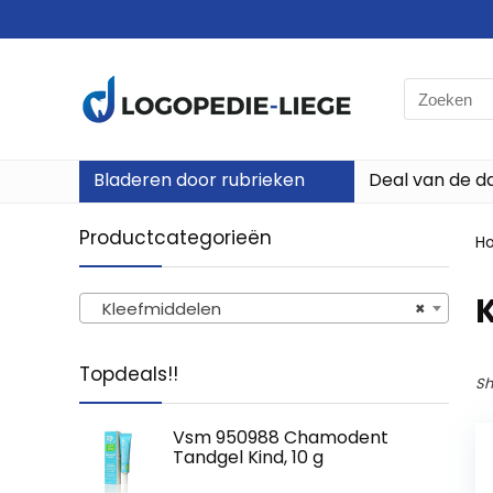
Search
for:
Bladeren door rubrieken
Deal van de d
Productcategorieën
H
Kleefmiddelen
×
Topdeals!!
Sh
Vsm 950988 Chamodent
Tandgel Kind, 10 g