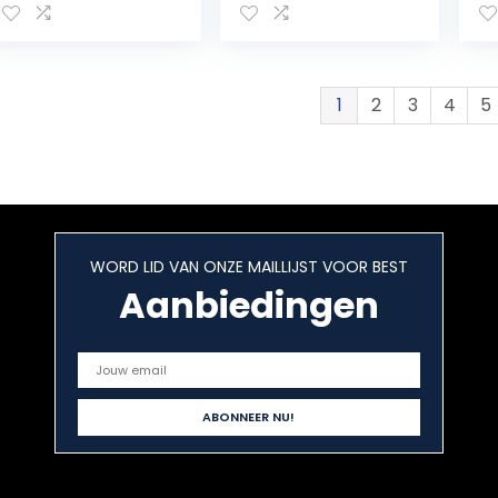
PZN 03556821
1
2
3
4
5
WORD LID VAN ONZE MAILLIJST VOOR BEST
Aanbiedingen