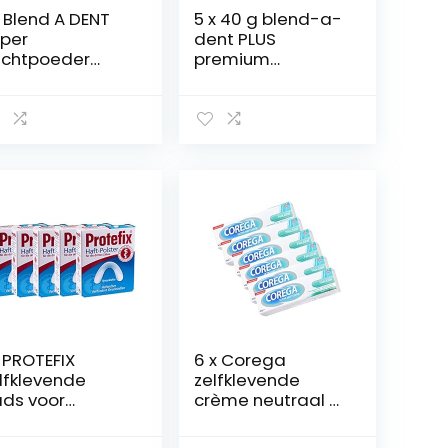
 Blend A DENT
5 x 40 g blend-a-
per
dent PLUS
chtpoeder
premium
tra sterk 168605
kleefcrème –
 g PZN 3384395
smaakneutraal –
duokraft
 PROTEFIX
6 x Corega
lfklevende
zelfklevende
ds voor
crème neutraal á
derkaak 30 st
40 g
N 1599588