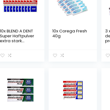
10x BLEND A DENT
10x Corega Fresh
3 
Super Haftpulver
40g
de
extra stark
p
168605 50 g PZN
kl
3384395
sm
du