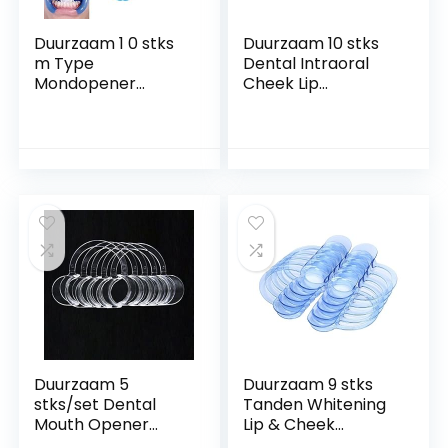
Duurzaam 1 0 stks
Duurzaam 10 stks
m Type
Dental Intraoral
Mondopener
Cheek Lip
Cheek Retractor
Retractors
Expanders Tanden
Mondopeners O-
Whitening Dental
vormen Tanden
Tools Materiaal
Whitening
Tandheelkunde
Mondopener
Morel Mondopener
Tandarts
voor volwassenen
Materialen Tools
en kinderen (Color :
voor volwassenen
10PCS)
en kinderen (Color :
Blue)
Duurzaam 5
Duurzaam 9 stks
stks/set Dental
Tanden Whitening
Mouth Opener
Lip & Cheek
Orthodontische C-
Retractor Tandarts