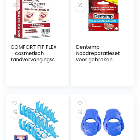
Blauw,Wit)
COMFORT FIT FLEX
Dentemp
– cosmetisch
Noodreparatieset
tandvervangingsse
voor gebroken
t tijdelijke
tandonderdelen, 3
tandvervanging,
toepassingen,
tandprothese
gebroken gebit en
tijdelijke tand
losse
reparatie opening
prothesetanden
vulling cosmetische
herstellen
valse tanden