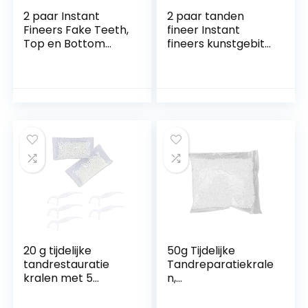
2 paar Instant
2 paar tanden
Fineers Fake Teeth,
fineer Instant
Top en Bottom
fineers kunstgebit
Kunstgebitten
fineers, instant
Snap on Fineer
perfect glimlach
Siliconen Tand
nep tanden fineer
Tandprothesen
voor ontbrekende
Glimlach Tanden
tanden, tijdelijke
Veneers Tijdelijk
cosmetische
kunstgebitten
tanden, comfort fit
Alternatief
klikfineer voor
kunstgebit voor
mannen en
mannen en
vrouwen
vrouwen
20 g tijdelijke
50g Tijdelijke
tandrestauratie
Tandreparatiekrale
kralen met 5
n,
flosstokken,
Tandvulmiddelmat
vervanging van
eriaal