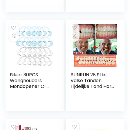
tandvulling,
Tandreparatiekrale
ontbrekende tand
n Tijdelijke
gebroken
Tandheelkundige
tandvulmateriaal
Vulling Fixingkralen,
voor ontbrekende
Tandreparatie Ki
kunstgebitdefecte
voor Gebroken
n
Ontbrekende
Tanden
Biluer 30PCS
BUNRUN 28 Stks
Wanghouders
Valse Tanden
Mondopener C-
Tijdelijke Tand Hars
vormig Retractor
Tanden Model
Tanden Wordt
Duurzame
Gebruikt Bij
Kunstgebit
Kaakchirurgie En
Universele Resi
Het Bleken Van
Valse Tanden
Tanden In
Salons(Maat:S/M/L,