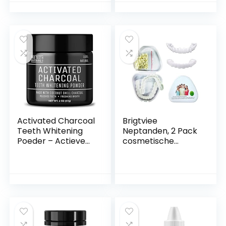
onderkant
Zachte Diepe
Comfortabele
Whitening
pasvorm Flexibele
Whitening Pen,
tanden Fineerhoes
Diep Voor Terug
De imperfecte
Bretels Tandpasta
tanden voor
Pen Met Tand Pen
vastklikken
3Ml
Activated Charcoal
Brigtviee
Teeth Whitening
Neptanden, 2 Pack
Poeder – Actieve
cosmetische
Kool Poeder voor
tanden, Comfort
Natural Tanden
boven- en
Bleken met
onderkaak
Pepermuntsmaak
kunstgebit, Fineer
– Geproduceerd in
cosmetische
het Verenigd
tanden, natuurlijke
Koninkrijk door Pro
schaduw, Fix
Teeth Whitening
zelfverzekerde