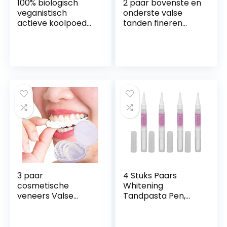
100% biologisch
2 paar bovenste en
veganistisch
onderste valse
actieve koolpoeder
tanden fineren
voor het bleken
Instant whitening
van de tanden,
klik op fineren
bleekmiddel
Glimlach nep
zonder vulstoffen,
tanden
actieve kool
Cosmetische
tandbleaching voor
tanden beugels
wittere tanden
Kunstgebit Instant
Perfect Smile
fineren Tand
reparatie kit
3 paar
4 Stuks Paars
cosmetische
Whitening
veneers Valse
Tandpasta Pen,
tanden, facings
Tand Zachte
Inklikbare tanden
Borstelkop
Boven- en
Vlekverwijdering