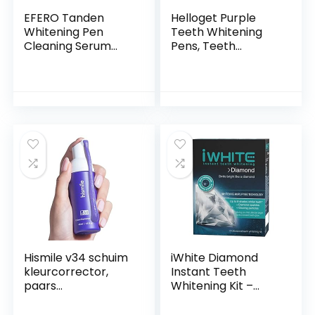
EFERO Tanden
Helloget Purple
Whitening Pen
Teeth Whitening
Cleaning Serum
Pens, Teeth
Verwijderen Plaque
Whitening Essence
Vlekken Dental
Pen, Instant Teeth
Gereedschap
Stain Remover Pen
Tanden Witter
for Oral Cleansing
Mondhygiëne Tand
Tooth Whitening
Whitening Pen 1
Pen (3pcs)
Stuks
Hismile v34 schuim
iWhite Diamond
kleurcorrector,
Instant Teeth
paars
Whitening Kit –
gebitsbleken,
Veilig en
tandvlekken
Professionele