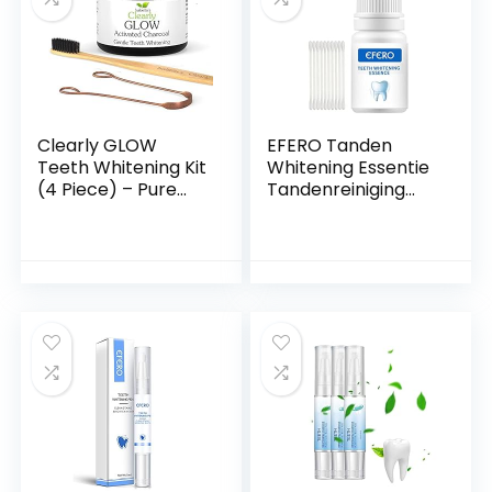
Co.
glimlach
Clearly GLOW
EFERO Tanden
Teeth Whitening Kit
Whitening Essentie
(4 Piece) – Pure
Tandenreiniging
Food Grade
Oplossing Tanden
Activated Charcoal
Whitening Kit
Powder, Bamboo
Mondhygiëne
Ultra Soft
Tanden Reiniging
Toothbrush,
Serum voor Plaque
Copper Tongue
Vlekken Remover
Cleaner, Eco
10ml
Friendly Gift Bag.
Vegan Natural
Toothpaste
Products.