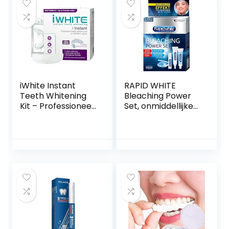
iWhite Instant
RAPID WHITE
Teeth Whitening
Bleaching Power
Kit – Professioneel
Set, onmiddellijke
Witmaken van
tandbleekmiddel,
Tanden voor
zonder
Maximaal 8 Tinten
waterstofperoxide,
Witter – Snelle en
voor maximaal 7
Effectieve
niveaus wittere
Resultaten –
tanden,
Actieve
bleektoepassing
Vlekverwijdering –
thuis, blauw, zilver,
Tandversterking –
verpakking van 1
10x Trays
stuks