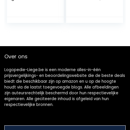
koolstof
effectieve
tandpoeder voor
tandbleekset
wittere tanden,
zonder peroxide,
whitening poeder
professionele
voor witte en
tandbleekmiddele
heldere tanden,
n voor thuis
voorkomt slechte
adem, voor frisse
adem 50 gr
Over ons
Logopedie-Liege.be is een moderne alles-in-één
prijsvergelijkings- en beoordelingswebsite die de beste deals
biedt die beschikbaar zijn op amazon en u op de hoogte
houdt via de laatst toegevoegde blogs. Alle afbeeldingen
zijn auteursrechtelijk beschermd door hun respectievelijke
eigenaren. Alle geciteerde inhoud is afgeleid van hun
respectievelijke bronnen.