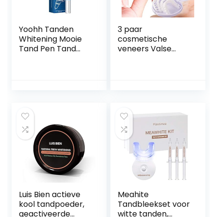
Yoohh Tanden
3 paar
Whitening Mooie
cosmetische
Tand Pen Tand
veneers Valse
Nursing te
tanden, facings
Verwijderen Gele
Inklikbare tanden
Tand Rook tot
Boven- en
Tanden om
onderkant
Vlekken Snel
Comfortabele
schoon Tand Pen
pasvorm Flexibele
3g (Boxed) Sterk
tanden Fineerhoes
en Veilig Zero
De imperfecte
Peroxide
tanden voor
vastklikken
Luis Bien actieve
Meahite
kool tandpoeder,
Tandbleekset voor
geactiveerde
witte tanden,