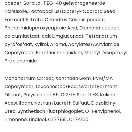
poeder, Sorbitol, PEG-40 gehydrogeneerde
ricinusolie, Lactobacillus/Dipteryx Odorata Seed
Ferment Filtrate, Chondrus Crispus poeder,
Phthalimidoperoxycaproic Acid, Diamond poeder,
calciumlactaat, calciumgluconaat, Tetranatrium
pyrofosfaat, Xylitol, Aroma, Acrylates/Acrylamide
Copolymeer, Paraffinum Liquidum, Methyl Diisopropyl
Propionamide.
Mononatrium Citraat, Xanthaan Gom, PVM/MA
Copolymeer, Leuconostoc/Radijswortel Ferment
Filtraat, Polysorbaat 85, C12-15 Pareth-3, Kalium
Acesulfaam, Natrium Laureth Sulfaat, Diazolidinyl
Urea, Synthetisch Fluorphlogopiet, O-Fenylphenol,
Limonene, Linalool, CI 77891, CI 74160.