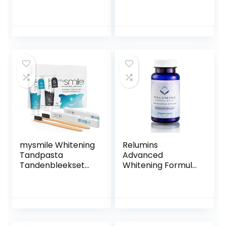
Tandreinigingsdoe
Teeth Whitening
kjes Tanden
Kit – 3 navullingen
Bleken Tool
3ml
Beautymisc Smaak
Compact Voor
Tandverzorging
Kits En Draagbare
Doekjes
mysmile Whitening
Relumins
Tandpasta
Advanced
Tandenbleekset
Whitening Formula
met bamboe
Oral Whitening
tandenborstel –
Capsules –
Natuurlijk thuis
Whitens, Repairs &
tanden bleken –
Rejuvenates Skin –
Vrij van peroxide –
NEW & IMPROVED
Ideaal tegen
Now with Rose Hips