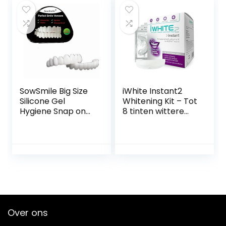
vlekken – 2 x 60 ml
en 2 bamboe
tandenborstels
SowSmile Big Size
iWhite Instant2
Silicone Gel
Whitening Kit – Tot
Hygiene Snap on
8 tinten wittere
Perfect Smile
tanden* –
Teeth Cover
Professioneel
Bleach Dentures
whitening kit-
Braces Whitening
Versterkt de
Brace
tanden en herstelt
het glazuur –
Klinisch bewezen
Over ons