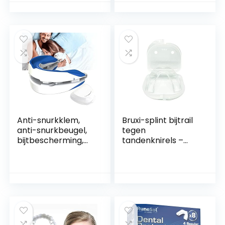
tanden, BPA-vrije
bijtgeleiders,
bijtrail tegen TMJ,
tandenknirels, BPA-
borxisme en
vrije bijtgeleiders
bijtbescherming
tegen TMJ,
voor de tanden (2
bruxisme en
maten)
bijtbescherming
voor de tanden (2
maten)
Anti-snurkklem,
Bruxi-splint bijtrail
anti-snurkbeugel,
tegen
bijtbescherming,
tandenknirels –
verstelbare
kniegeleider
kaakpositionering
bescherming voor
voor man en vrouw
tand- en
kaakgewricht –
tandbescherming
rail – bij bruxisme /
CMD incl.
opbergdoos