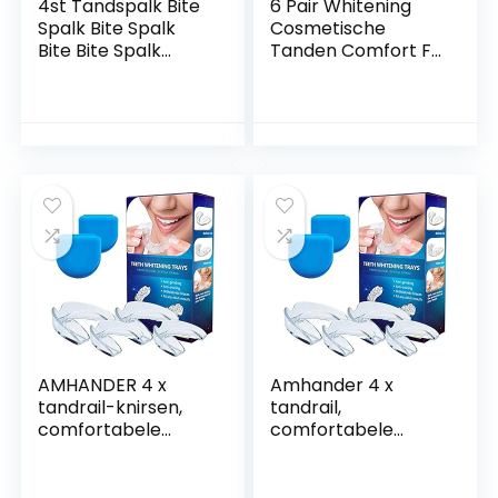
4st Tandspalk Bite
6 Pair Whitening
Spalk Bite Spalk
Cosmetische
Bite Bite Spalk
Tanden Comfort Fit
Tanden Knarsen
Kunstgebit Facings
Bite Spalk Tanden
Moldable Mouth
Night Mouth Guard
Care Beauty Tool
Voorkomt
One Size (Bodem +
tandenknarsen en
Top)
snurken en
verbetert de
slaapkwaliteit
AMHANDER 4 x
Amhander 4 x
tandrail-knirsen,
tandrail,
comfortabele
comfortabele
bitrail,
bijtgeleider,
knirenschaar voor
knirergail voor ‘s
nacht, bijtrail voor
nachts,