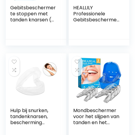
Gebitsbeschermer
HEALLILY
te stoppen met
Professionele
tanden knarsen (4
Gebitsbeschermer
x Pack)
Voor
Tandenknarsbitjes,
Tandenknarsen
Gebitsbeschermer
Gebitsbeschermer
s voor ‘s nachts
Nachtbeschermers
knarsen BPA gratis
Voor
slaap
Tandenknarsen
mondbeschermers
Nachtbeschermer
voor tanden
Elimineert Bruxisme
knarsen, Bruxisme
Gebalde Tanden
bijtbescherming
Antibacteriële
Gebitsbeschermer
Hulp bij snurken,
Mondbeschermer
tandenknarsen,
voor het slijpen van
bescherming
tanden en het
tegen tanden bij
klemmen van anti-
tandenknarsen ‘s
slijpen tanden