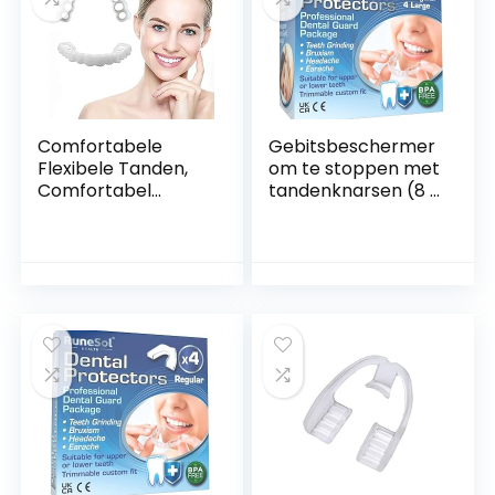
Comfortabele
Gebitsbeschermer
Flexibele Tanden,
om te stoppen met
Comfortabel
tandenknarsen (8 x
Fineer, Neppe
verpakking)
Tanden Boven en
Tandbeschermers
Onder,
voor ‘s nachts
Vervangende
knarsen BPA-vrije
Tijdelijke
slaap
Tandbescherming
Mondbeschermers
de Onvolmaakte
voor
Tanden voor U
tandenknarsen
Vormbare
tandbeschermer
Slaapgomschild,
bruxisme
Bijtbeschermer