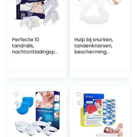
Perfecte 10
Hulp bij snurken,
tandrails,
tandenknarsen,
nachtontladingspl
bescherming
aten, vormbare
tegen tanden bij
mondbeschermin
tandenknarsen ‘s
gsmiddelen tegen
nachts,
bruxisme,
rustgevend
tandenknarsen en
slaapmiddel voor
ATM-storingen,
anti-snurken, voor
zonder bpa, etui
mannen vrouwen
inbegrepen
kinderen