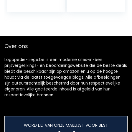
bewaker en koffer
Tandenknars bitje
| tandheelkundige
–
beschermer voor
Gebitsbescherme
nachtelijke tanden
r
slijpen
Over ons
Logopedie-Liege.be is een moderne alles-in-één
prijsvergelijkings- en beoordelingswebsite die de beste deals
biedt die beschikbaar zijn op amazon en u op de hoogte
houdt via de laatst toegevoegde blogs. Alle afbeeldingen
zijn auteursrechtelijk beschermd door hun respectievelijke
eigenaren. Alle geciteerde inhoud is afgeleid van hun
respectievelijke bronnen.
WORD LID VAN ONZE MAILLIJST VOOR BEST