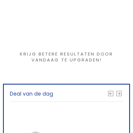
Tieners(blauw)
borstel hoofd,
handmatige
tandenborstel
orale reiniging
Iets interessants
voor kinderen 2 –
6 jaar (2+2)
gevonden ?
KRIJG BETERE RESULTATEN DOOR
VANDAAG TE UPGRADEN!
Deal van de dag