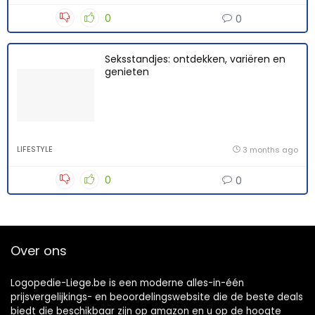
0
0
Seksstandjes: ontdekken, variëren en
genieten
LIFESTYLE
3 months ago
0
0
Over ons
Logopedie-Liege.be is een moderne alles-in-één
prijsvergelijkings- en beoordelingswebsite die de beste deals
biedt die beschikbaar zijn op amazon en u op de hoogte