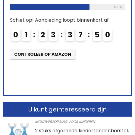
valse tanden, fineer (100 g)
69 %
0
Already Sold:
21
Available:
31
CO
68 %
Schiet op! Aanbieding loopt binnenkort af
0
2
2
3
3
7
4
8
9
CONTROLEER OP AMAZON
U kunt geïnteresseerd zijn
MONDVERZORGING VOOR KINDEREN
2 stuks afgeronde kindertandenborstel,