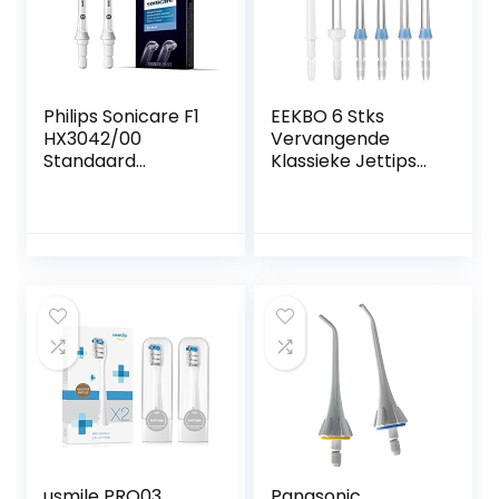
Philips Sonicare F1
EEKBO 6 Stks
HX3042/00
Vervangende
Standaard
Klassieke Jettips
mondstuk
Set Waterflosser
Monddouche
Mondstuk
mondstuk
Compatibel met
Waterpik
Monddouche WP-
100 WP-112 WP-
250 WP-450 WP-
660 WP-662 WP-
811 WP-900 WP-
940
usmile PRO03
Panasonic