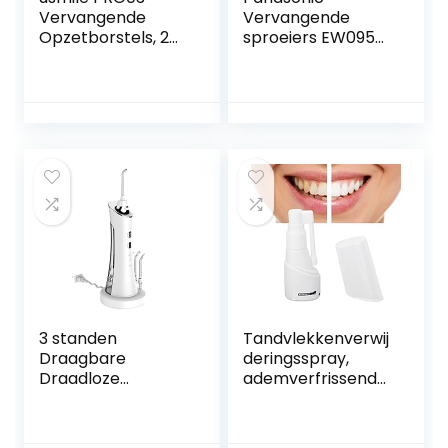
Vervangende
Vervangende
Opzetborstels, 2
sproeiers EW0950,
Stuks Zachte
verpakking van 2
DuPont
stuks
Opzetborstels Met
Reishoes, Grijs
3 standen
Tandvlekkenverwij
Draagbare
deringsspray,
Draadloze
ademverfrissende
Tandenreiniger
reinigingsspray
Waterdicht Reizen
voor tandsteen
Luchtspoeling 4
voor dagelijks