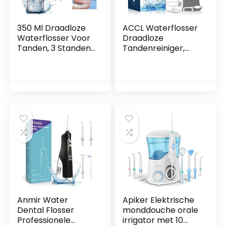
350 Ml Draadloze
ACCL Waterflosser
Waterflosser Voor
Draadloze
Tanden, 3 Standen
Tandenreiniger,
Monddouche Met
350ML Draagbare
Indicatielampje,
Draadloze
USB-oplader, 5
Mondelinge
Afneembare
Irrigator voor
Jettips, Antislip-
Tandverzorging
waterplectrums
Thuisgebruik en
Voor
Reizen, 3 Modes
Tandenreiniging En
met 5 Jet Tips &
Flossen
Travel Bag, Zwart
Anmir Water
Apiker Elektrische
Dental Flosser
monddouche orale
Professionele
irrigator met 10