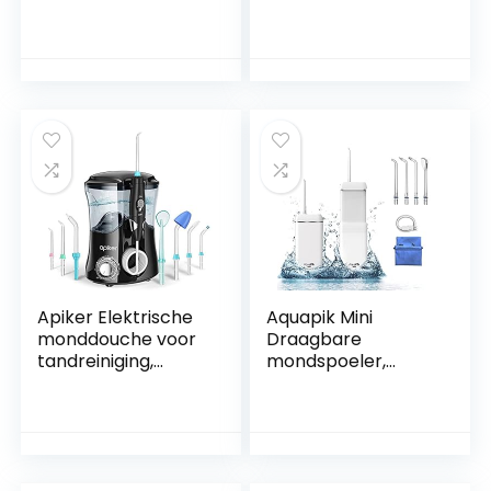
Irrigator voor
drukinstellingen,
tandheelkundige
600 ml
en mondverzorging
waterreservoir, 8
met 4 tips 4 modi
verschillende
310 ml Grote
functiesproeiers,
capaciteit IPX7
ideale effectievere
waterdicht
reiniging van
oplaadbare en
interdentale
draagbare
ruimtes voor het
draadloze diepe
hele gezin en op
schone tanden
reis
voor thuis en op
reis
Apiker Elektrische
Aquapik Mini
monddouche voor
Draagbare
tandreiniging,
mondspoeler,
professionele
intrekbare
waterflosser met
watertank,
traploze
oplaadbaar, voor
waterdrukinstelling
reizen en kantoor,
600 ml watertank 8
4 sproeiers, 3