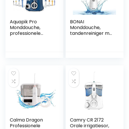
Aquapik Pro
BONAI
Monddouche,
Monddouche,
professionele
tandenreiniger met
tandirrigatie, 8
3 modi en 6
sproeiers, 10
sproeiers,
standen, 600 ml.
elektrische
Waterreservoir en
draadloze watervin,
reistas, aanbevolen
IPX7 waterdicht,
door tandartsen
200 ml, verborgen
(blauw)
watertank, USB-
oplaadbare orale
irrigator voor thuis
en op reis
Calma Dragon
Camry CR 2172
Professionele
Orale irrigatiesor,