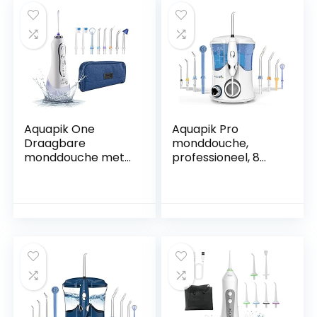
verschillende
standen,
functiesproeiers –
waterdicht, voor
zwart
het hele gezin (wit)
Aquapik One
Aquapik Pro
Draagbare
monddouche,
monddouche met
professioneel, 8
8 sproeiers 5 modi,
sproeiers, 600 ml
IPX7 waterdicht,
waterreservoir en
professionele
reistas, aanbevolen
krachtige
door tandartsen en
monddouche voor
specialisten (wit)
orthodontisten en
implantaat reisetui