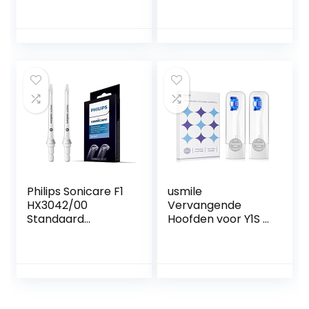
Elektrische
DuPont
Tandenborstel
Opzetborstels Met
Met
Reishoes, Grijs
Herinneringsharen,
2-pack DuPont-
opzetborstels Met
Reishoes, Grijs
Philips Sonicare F1
usmile
HX3042/00
Vervangende
Standaard
Hoofden voor Y1S /
mondstuk
U3 / P1 Elektrische
Monddouche
Tandenborstel
mondstuk
met
Herinneringsborst
elharen, 2 Pak
Whitening