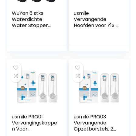
WuYan 6 stks
usmile
Waterdichte
Vervangende
Water Stopper
Hoofden voor Y1S /
Voor Waterpik
U3 / P1 Elektrische
WP-100 WP100
Tandenborstel
Dental Cleaning
met
Accessoires
Herinneringsborst
elharen, 2 Pak
Whitening
borstelhoofden
met Reisdekking,
Zwart
usmile PRO01
usmile PRO03
Vervangingskoppe
Vervangende
n Voor
Opzetborstels, 2
Y1S/U3/P1/P4
Stuks Zachte