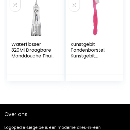
met Reisdekking,
Zwart
Waterflosser
Kunstgebit
320Ml Draagbare
Tandenborstel,
Monddouche Thuis
Kunstgebit
6 Modi Smart
Reinigingsborstel
Tooth Rinser IPX7
Professioneel
Waterdichte
Zacht Haar
Tandenborstel(Col
Ergonomische
or:白色)
Vuilverwijdering
voor Thuis Reizen
(Roze)
Over ons
Logopedie-Liege.be is een moderne alles-in-één