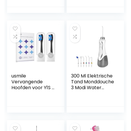
mondstuk
usmile
300 Ml Elektrische
Vervangende
Tand Monddouche
Hoofden voor Y1S /
3 Modi Water
U3 / P1 Elektrische
Flosser Ipx7
Tandenborstel
Waterdichte Tand
met
Cleaner 6 soorten
Herinneringsborst
Nozzles
elharen, 2 Pak
Oplaadbare
Whitening
Mondverzorging(C
borstelhoofden
olor:白色)