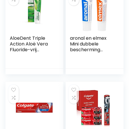
AloeDent Triple
aronal en elmex
Action Aloë Vera
Mini dubbele
Fluoride-vrij
bescherming
tandpasta, per stuk
tandpasta,
verpakt (1 x 100 ml)
verpakking van 6
bianco
(6 x 24 ml)