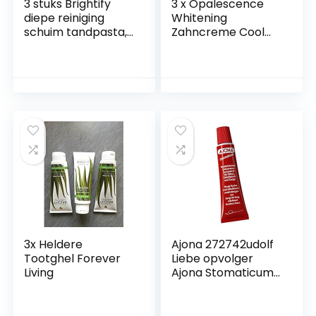
3 stuks Brightify
3 x Opalescence
diepe reiniging
Whitening
schuim tandpasta,
Zahncreme Cool
Push-on Whitening
Mint 133 g (3x 133 g
Tanden Foam
tube)
Tandpasta, Baking
Soda Intensieve
Vlekverwijdering
Tandpasta & Frisse
adem Voor Alle
Type Tanden
3x Heldere
Ajona 272742udolf
Tootghel Forever
Liebe opvolger
Living
Ajona Stomaticum
medisch
tandcrèmeconcen
traat, 25 ml