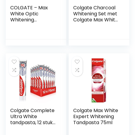
COLGATE – Max
Colgate Charcoal
White Optic
Whitening Set met
Whitening
Colgate Max White
tandpasta —
Charcoal
klinisch getest
tandpasta 3 x 75
onmiddellijk wit —
ml en Colgate 360°
verwijdert tot 100%
Deep Clean
van de vlekken op
Charcoal
het oppervlak van
Whitening
de tanden –
tandenborstel
verpakking met 1
tube van 75 ml
Colgate Complete
Colgate Max White
Ultra White
Expert Whitening
tandpasta, 12 stuks
Tandpasta 75ml
(12 x 75 ml)