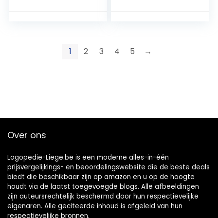
1
2
3
4
5
→
Over ons
Logopedie-Liege.be is een moderne alles-in-één
prijsvergelijkings- en beoordelingswebsite die de beste deals
biedt die beschikbaar zijn op amazon en u op de hoogte
houdt via de laatst toegevoegde blogs. Alle afbeeldingen
zijn auteursrechtelijk beschermd door hun respectievelijke
eigenaren. Alle geciteerde inhoud is afgeleid van hun
respectievelijke bronnen.