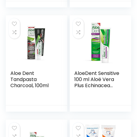
Aloe Dent
AloeDent Sensitive
Tandpasta
100 ml Aloë Vera
Charcoal, 100ml
Plus Echinacea
Fluoride-Free
Toothpasta – Pack
van 1