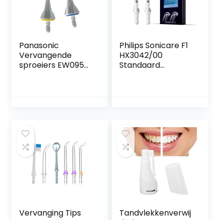
Panasonic
Philips Sonicare F1
Vervangende
HX3042/00
sproeiers EW0950,
Standaard
verpakking van 2
mondstuk
stuks
Monddouche
mondstuk
Vervanging Tips
Tandvlekkenverwij