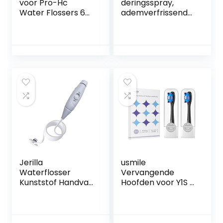
voor Pro-Hc
deringsspray,
Water Flossers 6
ademverfrissende
Eenheden
reinigingsspray
Tandheelkundige
voor tandsteen
Water Jet Nozzle
voor dagelijks
Accessoires, 2 Jet
gebruik
Tips, 1
Orthodotische Tip,
1 Periodontale Tip, 1
Tandenborstel
Jerilla
usmile
Waterflosser
Vervangende
Kunststof Handvat
Hoofden voor Y1S /
Slang Accessoires
U3 / P1 Elektrische
voor Mondhygiëne
Tandenborstel
Compatibel met
met
Waterpik
Herinneringsborst