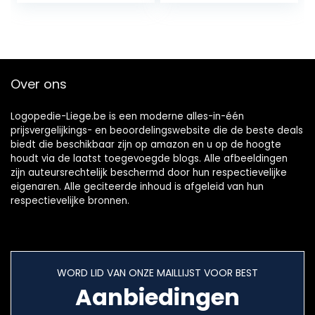
Monddouche WP-
elharen, 2 Pak
100 WP-660 WP-
Whitening
900
borstelhoofden
met Reisdekking,
Zwart
Over ons
Logopedie-Liege.be is een moderne alles-in-één
prijsvergelijkings- en beoordelingswebsite die de beste deals
biedt die beschikbaar zijn op amazon en u op de hoogte
houdt via de laatst toegevoegde blogs. Alle afbeeldingen
zijn auteursrechtelijk beschermd door hun respectievelijke
eigenaren. Alle geciteerde inhoud is afgeleid van hun
respectievelijke bronnen.
WORD LID VAN ONZE MAILLIJST VOOR BEST
Aanbiedingen