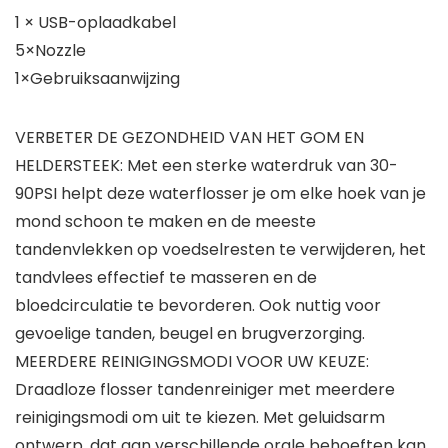
1 × USB-oplaadkabel
5×Nozzle
1×Gebruiksaanwijzing
VERBETER DE GEZONDHEID VAN HET GOM EN
HELDERSTEEK: Met een sterke waterdruk van 30-
90PSI helpt deze waterflosser je om elke hoek van je
mond schoon te maken en de meeste
tandenvlekken op voedselresten te verwijderen, het
tandvlees effectief te masseren en de
bloedcirculatie te bevorderen. Ook nuttig voor
gevoelige tanden, beugel en brugverzorging.
MEERDERE REINIGINGSMODI VOOR UW KEUZE:
Draadloze flosser tandenreiniger met meerdere
reinigingsmodi om uit te kiezen. Met geluidsarm
ontwerp, dat aan verschillende orale behoeften kan