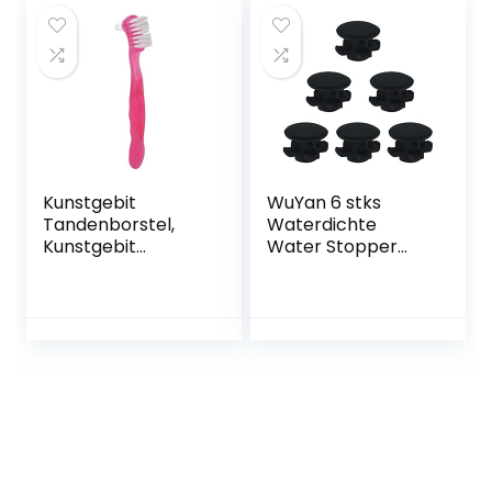
Orthodotische Tip,
1 Periodontale Tip, 1
Tandenborstel
Kunstgebit
WuYan 6 stks
Tandenborstel,
Waterdichte
Kunstgebit
Water Stopper
Reinigingsborstel
Voor Waterpik
Professioneel
WP-100 WP100
Zacht Haar
Dental Cleaning
Ergonomische
Accessoires
Vuilverwijdering
voor Thuis Reizen
(Roze)