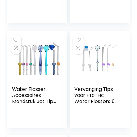
verpakking van 2
mondstuk
stuks
Monddouche
mondstuk
Water Flosser
Vervanging Tips
Accessoires
voor Pro-Hc
Mondstuk Jet Tips
Water Flossers 6
Tandenborstel
Eenheden
Hoofd Handvat
Tandheelkundige
Slang voor
Water Jet Nozzle
Waterpik 9 pcs
Accessoires, 2 Jet
tips
Tips, 1