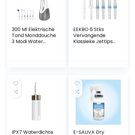
300 Ml Elektrische
EEKBO 6 Stks
Tand Monddouche
Vervangende
3 Modi Water
Klassieke Jettips
Flosser Ipx7
Set Waterflosser
Waterdichte Tand
Mondstuk
Cleaner 6 soorten
Compatibel met
Nozzles
Waterpik
Oplaadbare
Monddouche WP-
Mondverzorging(C
100 WP-112 WP-
olor:白色)
250 WP-450 WP-
660 WP-662 WP-
811 WP-900 WP-
940
IPX7 Waterdichte
E-SALIVA Dry