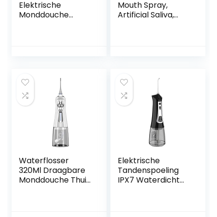
Elektrische
Mouth Spray,
Monddouche
Artificial Saliva,
Smart Display
Oral Hydration,
Draagbare
Oral comfort
Waterflosser 130Ml
Stille Monddouche
4 Modi(Color:白色)
Waterflosser
Elektrische
320Ml Draagbare
Tandenspoeling
Monddouche Thuis
IPX7 Waterdicht
6 Modi Smart
Waterfloss
Tooth Rinser IPX7
Draagbaar Lcd-
Waterdichte
scherm 4 Modi