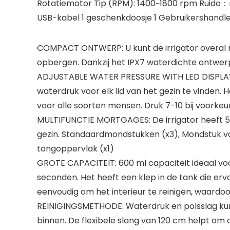
Rotatiemotor Tip (RPM): 1400~1800 rpm Ruido：me
USB-kabel 1 geschenkdoosje 1 Gebruikershandle
COMPACT ONTWERP: U kunt de irrigator overal 
opbergen. Dankzij het IPX7 waterdichte ontwer
ADJUSTABLE WATER PRESSURE WITH LED DISPLAY: H
waterdruk voor elk lid van het gezin te vinden.
voor alle soorten mensen. Druk 7-10 bij voorke
MULTIFUNCTIE MORTGAGES: De irrigator heeft 5 
gezin. Standaardmondstukken (x3), Mondstuk voo
tongoppervlak (x1)
GROTE CAPACITEIT: 600 ml capaciteit ideaal v
seconden. Het heeft een klep in de tank die erv
eenvoudig om het interieur te reinigen, waardo
REINIGINGSMETHODE: Waterdruk en polsslag kunn
binnen. De flexibele slang van 120 cm helpt om