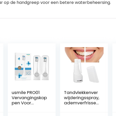
aar op de handgreep voor een betere waterbeheersing.
usmile PRO01
Tandvlekkenver
Vervangingskop
wijderingsspray,
pen Voor
ademverfrissen
Y1S/U3/P1/P4
de
Elektrische
reinigingsspray