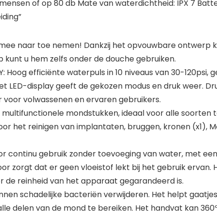
nsen of op 80 db Mate van waterdichtheid: IPX 7 Batteri
iding”
mee naar toe nemen! Dankzij het opvouwbare ontwerp kun
p kunt u hem zelfs onder de douche gebruiken.
oog efficiënte waterpuls in 10 niveaus van 30-120psi,
 Het LED-display geeft de gekozen modus en druk weer. Dru
ur voor volwassenen en ervaren gebruikers.
multifunctionele mondstukken, ideaal voor alle soorten
r het reinigen van implantaten, bruggen, kronen (x1), M
oor continu gebruik zonder toevoeging van water, met e
oor zorgt dat er geen vloeistof lekt bij het gebruik erv
or de reinheid van het apparaat gegarandeerd is.
en schadelijke bacteriën verwijderen. Het helpt gaatje
 alle delen van de mond te bereiken. Het handvat kan 360