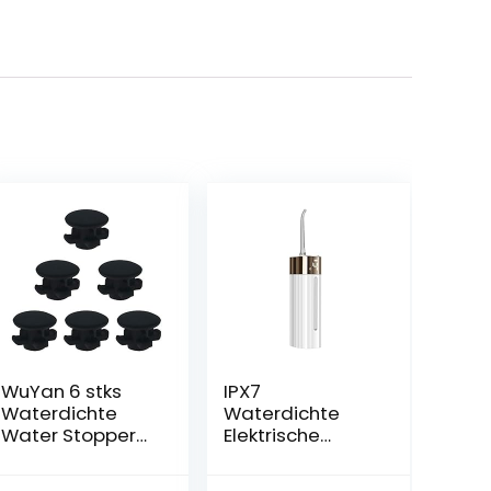
WuYan 6 stks
IPX7
Waterdichte
Waterdichte
Water Stopper
Elektrische
Voor Waterpik
Monddouche
WP-100 WP100
Smart Display