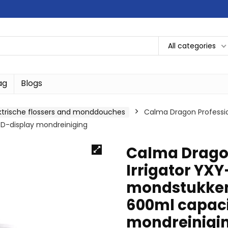
All categories
ag
Blogs
ktrische flossers and monddouches
Calma Dragon Profession
LED-display mondreiniging
Calma Dragon
Irrigator YXY
mondstukken,
600ml capaci
mondreinigi