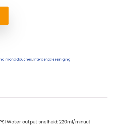
s and monddouches
,
Interdentale reiniging
PSI Water output snelheid: 220ml/minuut