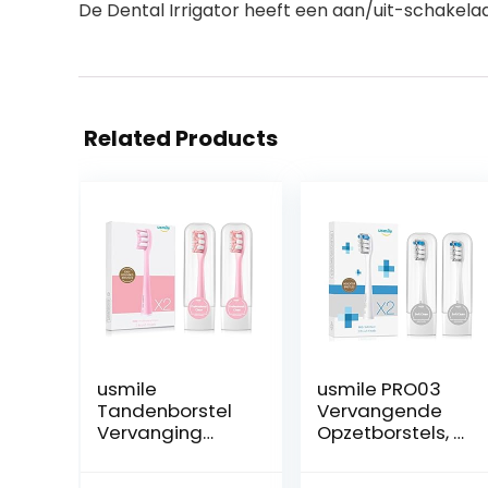
De Dental Irrigator heeft een aan/uit-schakel
Related Products
usmile
usmile PRO03
Tandenborstel
Vervangende
Vervanging
Opzetborstels, 2
Head Pro Clean
Stuks Zachte
Roze 2 Stks
DuPont