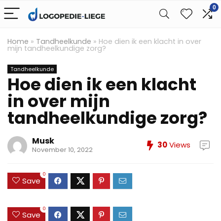
0
Home
»
Tandheelkunde
»
Hoe dien ik een klacht in over
mijn tandheelkundige zorg?
Tandheelkunde
Hoe dien ik een klacht
in over mijn
tandheelkundige zorg?
Musk
30
Views
November 10, 2022
0
Save
0
Save