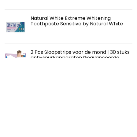
Natural White Extreme Whitening
Toothpaste Sensitive by Natural White
2 Pcs Slaapstrips voor de mond | 30 stuks
anti-snurkapparaten,Geavanceerde
zachte mondtape om te slapen, stop met
snurken Mondtape om beter te slapen
Xianxian
Tandheelkundige zorgwaterstraal voor
tandenbeugels, water tandheelkundige
flosser voor beugels douche kinderen,
waterflosser orale irrigator voor
gezinsreizen