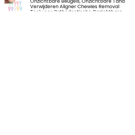
Onzichtbare Beugels, Onzichtbare Tand
Verwijderen Aligner Chewies Removal
Tool voor Orthodontische Onzichtbare
Beugels Extractor
Over ons
Logopedie-Liege.be is een moderne alles-in-één
prijsvergelijkings- en beoordelingswebsite die de beste deals
biedt die beschikbaar zijn op amazon en u op de hoogte
houdt via de laatst toegevoegde blogs. Alle afbeeldingen
zijn auteursrechtelijk beschermd door hun respectievelijke
eigenaren. Alle geciteerde inhoud is afgeleid van hun
respectievelijke bronnen.