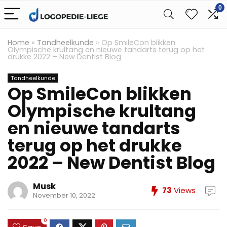
0
Home
»
Tandheelkunde
»
Op SmileCon blikken
Olympische krultang en nieuwe tandarts terug op het
drukke 2022 – New Dentist Blog
Tandheelkunde
Op SmileCon blikken
Olympische krultang
en nieuwe tandarts
terug op het drukke
2022 – New Dentist Blog
Musk
73
Views
November 10, 2022
0