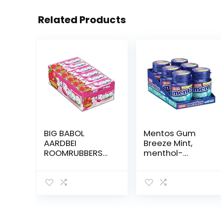
Related Products
BIG BABOL
Mentos Gum
AARDBEI
Breeze Mint,
ROOMRUBBERS
menthol-
X24
eucalyptus
smaak,
suikervrije
kauwgom,
verpakking van
6 potjes met 42