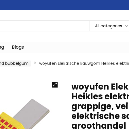
All categories
ag
Blogs
nd bubbelgum
woyufen Elektrische kauwgom Heikles elekt
woyufen Ele
Heikles elek
grappige, v
elektrische 
groothandel