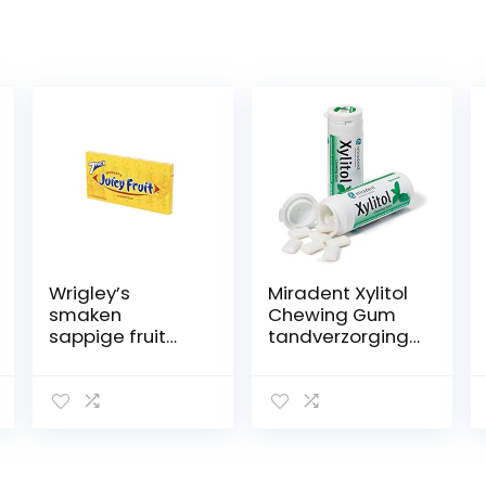
Wrigley’s
Miradent Xylitol
smaken
Chewing Gum
sappige fruit
tandverzorgings
kauwgom 14
kauwgom 30
verpakkingen
stuks doos
spearmint (12 x
30 g)