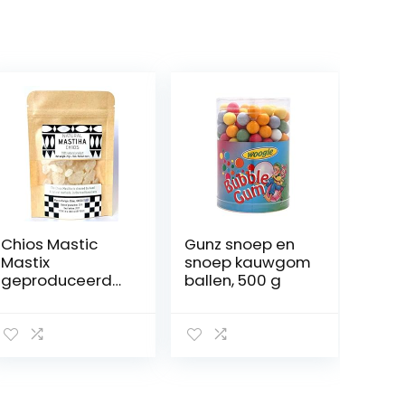
Chios Mastic
Gunz snoep en
Mastix
snoep kauwgom
geproduceerd
ballen, 500 g
door
mastixproducen
ten (20 g
middelgrote
tranen)