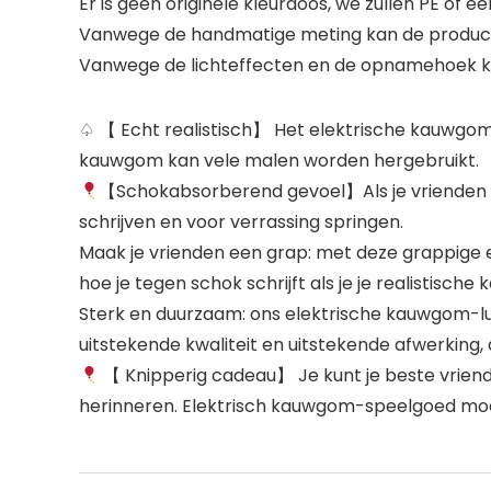
Er is geen originele kleurdoos, we zullen PE of
Vanwege de handmatige meting kan de product
Vanwege de lichteffecten en de opnamehoek kan
♤ 【 Echt realistisch】 Het elektrische kauwgom-l
kauwgom kan vele malen worden hergebruikt.
【Schokabsorberend gevoel】Als je vrienden na
schrijven en voor verrassing springen.
Maak je vrienden een grap: met deze grappige e
hoe je tegen schok schrijft als je je realistis
Sterk en duurzaam: ons elektrische kauwgom-luc
uitstekende kwaliteit en uitstekende afwerking, 
【 Knipperig cadeau】 Je kunt je beste vriend de
herinneren. Elektrisch kauwgom-speelgoed moe