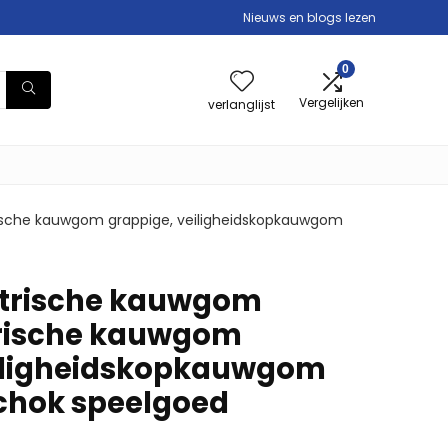
Nieuws en blogs lezen
0
Vergelijken
verlanglijst
rische kauwgom grappige, veiligheidskopkauwgom
ktrische kauwgom
trische kauwgom
eiligheidskopkauwgom
schok speelgoed