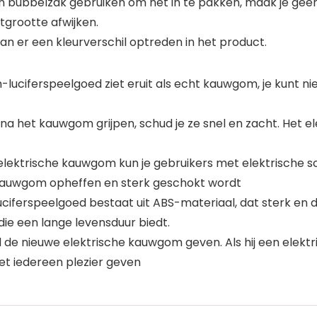
 een bubbelzak gebruiken om het in te pakken, maak je gee
grootte afwijken.
 er een kleurverschil optreden in het product.
uciferspeelgoed ziet eruit als echt kauwgom, je kunt nie
 het kauwgom grijpen, schud je ze snel en zacht. Het e
lektrische kauwgom kun je gebruikers met elektrische sch
che kauwgom opheffen en sterk geschokt wordt
iferspeelgoed bestaat uit ABS-materiaal, dat sterk en d
die een lange levensduur biedt.
 nieuwe elektrische kauwgom geven. Als hij een elektrische
t iedereen plezier geven