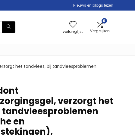
Nieuws en blogs lezen
0
Vergelijken
verlanglijst
erzorgt het tandvlees, bij tandvleesproblemen
dont
zorgingsgel, verzorgt het
ij tandvleesproblemen
he en
stekingen),