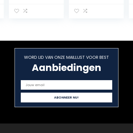
(Pack van 12)
smaak,
suikervrije
kauwgom,
verpakking van
6 potjes met 42
kauwgoms, voor
een frisse adem
WORD LID VAN ONZE MAILLIJST VOOR BEST
Aanbiedingen