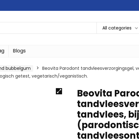
All categories
ag
Blogs
nd bubbelgum
Beovita Parodont tandvleesverzorgingsgel, v
gisch getest, vegetarisch/veganistisch.
Beovita Paro
tandvleesver
tandvlees, b
(parodontisc
tandvleesont