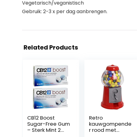
Vegetarisch/veganistisch
Gebruik: 2-3 x per dag aanbrengen.
Related Products
CB12 Boost
Retro
Sugar-Free Gum
kauwgompende
– Sterk Mint 2
r rood met
Pack
muntgleuf