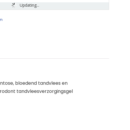
Updating...
um
ontose, bloedend tandvlees en
arodont tandvleesverzorgingsgel