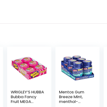
WRIGLEY’S HUBBA
Mentos Gum
Bubba Fancy
Breeze Mint,
Fruit MEGA
menthol-
Lange Tape
eucalyptus