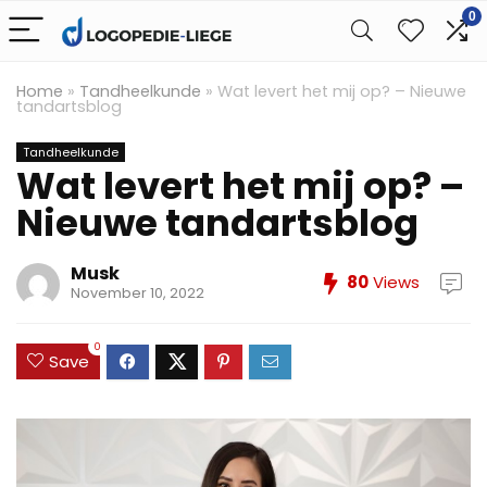
0
Home
»
Tandheelkunde
»
Wat levert het mij op? – Nieuwe
tandartsblog
Tandheelkunde
Wat levert het mij op? –
Nieuwe tandartsblog
Musk
80
Views
November 10, 2022
0
Save