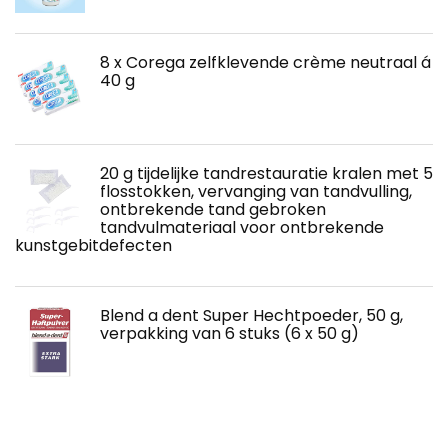
8 x Corega zelfklevende crème neutraal á
40 g
20 g tijdelijke tandrestauratie kralen met 5
flosstokken, vervanging van tandvulling,
ontbrekende tand gebroken
tandvulmateriaal voor ontbrekende
kunstgebitdefecten
Blend a dent Super Hechtpoeder, 50 g,
verpakking van 6 stuks (6 x 50 g)
Ajona 272742udolf Liebe opvolger Ajona
Stomaticum medisch