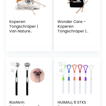
Koperen
Wonder Care –
Tongschraper |
Koperen
Van Nature
Tongschraper |
Antibacterieel |
Ayurveda Tongue
Tegen Orale
Cleaner en
Aandoeningen |
Slechte Adem | 2 X
Tongschraper
100% Koperen
Ayurveda voor
Tongreiniger |
Frisse Adem en
Combo
een Gezonde
Tongreiniger
Mond |
Schraper | Zigzag
Tongschraper
+ Twister Tongue
Koper voor Het
Cleaner
Tong
Schoonmaken
|Arista Ayurveda
RoxNvm
HUIMALL 6 STKS