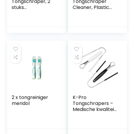
Tongschraper, 2
Tongschraper
stuks
Cleaner, Plastic
tongreinigers,
Tong Borstel
dubbelzijdig
Adem Cleaner
tongreiniging,
Orale Schraper
slechte adem
Kids Tong Reinigers
bestrijden,
Zachte Tong
tongborstel voor
Schrapen Kit
het effectief
Tandheelkundige
verwijderen van
Gereedschap voor
tongaanligging en
Kinderen
voor het opfrissen
Volwassenen
van je adem
Houden Vers
2 x tongreiniger
K-Pro
meridol
Tongschrapers –
Medische kwaliteit
roestvrij staal
mondhygiëne
instrumenten