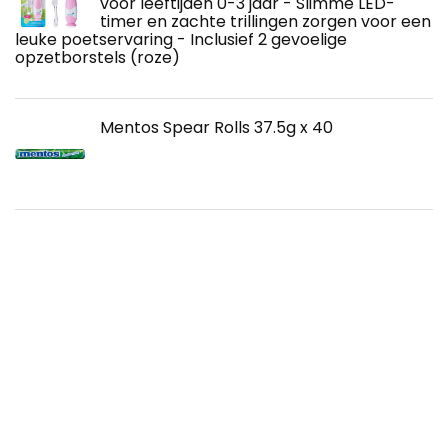
voor leeftijden 0-3 jaar - Slimme LED-
timer en zachte trillingen zorgen voor een
leuke poetservaring - Inclusief 2 gevoelige
opzetborstels (roze)
Mentos Spear Rolls 37.5g x 40
Cakunmik Siliconen kunstgebitten top en
onderkant smile perfecte verwijderbare
natuurlijke tijdelijke valse tanden
tandheelkundige fineer geen pijn Geen
foto's zonder boren
NUK 10225007 fopspeen set van 42 x
signature & 2 x signature nachtsilicone6-
18 maandenkaakvriendelijke vormmet
lichteffectjongens, 6-18, meerkleurig