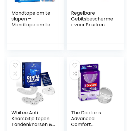
bruxisme
Bijtbeschermer
Mondtape om te
Regelbare
slapen –
Gebitsbescherme
Mondtape om te
r voor Snurken
slapen,Anti-
met 4 Nasale
snurksticker voor
Dilatator, Anti
volwassenen en
Snurken
kinderen,
Apparaten
geavanceerde
Professionele, Anti
zachte mondtape
Snurken
Verbeter uw
Gebitsbescherme
slaapkwaliteit
r voor Slaapapneu
Nasoalne
en Voor de
Neusopeningen
om Snurken te
Voorkomen
Whitee Anti
The Doctor’s
Knarsbitje tegen
Advanced
Tandenknarsen &
Comfort
Bruxisme –
NightGuard | 1