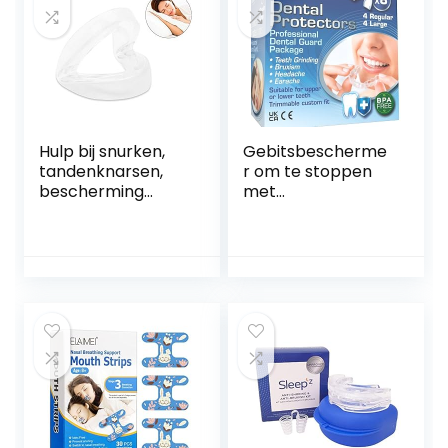
Hulp bij snurken,
Gebitsbescherme
tandenknarsen,
r om te stoppen
bescherming
met
tegen tanden bij
tandenknarsen (8
tandenknarsen ‘s
x verpakking)
nachts,
Tandbeschermers
rustgevend
voor ‘s nachts
slaapmiddel voor
knarsen BPA-vrije
anti-snurken, voor
slaap
mannen vrouwen
Mondbeschermer
kinderen
s voor
tandenknarsen
Vormbare
tandbeschermer
Slaapgomschild,