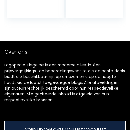
Nachtbeugel –
tandheelkundige
Tandenknars bitje
bewaker en koffer
–
| tandheelkundige
Gebitsbescherme
beschermer voor
r
nachtelijke tanden
slijpen
Over ons
Logopedie-Liege.be is een moderne alles-in-één
prijsvergelijkings- en beoordelingswebsite die de beste deals
biedt die beschikbaar zijn op amazon en u op de hoogte
houdt via de laatst toegevoegde blogs. Alle afbeeldingen
zijn auteursrechtelijk beschermd door hun respectievelijke
eigenaren. Alle geciteerde inhoud is afgeleid van hun
respectievelijke bronnen.
WORD LID VAN ONZE MAILLIJST VOOR BEST