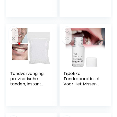
Kinderen
tijdelijke
Mondschoon Baby
tandreparatieset
Tong
voor het missen
Reinigingsgereeds
van gebroken
chap Tong Schone
tanden(30g)
Gaasstok Orale
Reinigingsstick
Tandvervanging,
Tijdelijke
provisorische
Tandreparatieset
tanden, instant
Voor Het Missen
fineertandvervang
Van Gebroken
ing, thermische
Tanden,
kleefparels,
Tandvullend
tijdelijke
Materiaal
tandreparatieset
Televisie-Make-
voor het
Uptools,