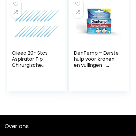
bevestigen van
Zelfgebouwde
ontbrekende of
Prothesegereedsc
gebroken tanden,
happen, Vullingen,
valse tanden,
Ontbrekende
fineer (100 g)
Gebitsprothese(10
Ml)
Ciieeo 20- Stcs
DenTemp – Eerste
Aspirator Tip
hulp voor kronen
Chirurgische
en vullingen –
Aspirator Zuigtips
Vulling kwijt? Losse
Chirurgische
kroon? –
Zuigtips
Reparatieset – 12+
Tandenzorgvoorra
toepassingen –
den
Tijdelijke vulling
Over ons