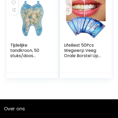
thuis (zwart)
Lesgeven Studie
Demonstratie
Tijdelijke
LifeBest 50Pcs
tandkroon, 50
Wegwerp Veeg
stuks/doos
Orale Borstel Up
tijdelijke tanden
Vinger Voor Diepe
realistische
Reiniging Wipes
tandverzorging
Tandheelkundige
voorzijde
Tand
achterkant
Mondverzorging
tandkroon
Tandheelkundige
(voortanden)
Schoon Tanden
Whitening Dipes
Wegwerp Vinger
Over ons
Tandenborstel