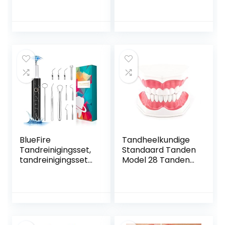
uithardingslicht en
tandreparatiekral
lijm,Reflecterende
en voor
Tanden Ornament
ontbrekende
Halloween Decor
gebroken tanden,
Kit voor Meisjes
tandvulmateriaal,
Vrouwen Generic
warmtegeleidende
lijm, parels,
afbreekbaar voor
verstevigen van
ontbrekende
afgebroken
tanden (10 g).
BlueFire
Tandheelkundige
Tandreinigingsset,
Standaard Tanden
tandreinigingsset
Model 28 Tanden
met 4 instelbare
Poetsen Flossen
modi en 3
Oefenmodel met
verwisselbare
Tandenborstel
reinigingskoppen
voor Kinderen
voor verzorging
Tandarts
van de tanden
Tandenpoetsen