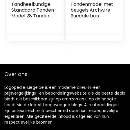
Tandheelkundige
Tandenmodel met
Standaard Tanden
beugels Archwire
Model 28 Tanden
Buccale buis
Poetsen Flossen
Tandheelkundige
Oefenmodel met
Orthodontische
Tandenborstel
Behandeling
voor Kinderen
Malocclusie Studie
Tandarts
voor Onderwijs
Tandenpoetsen
Lesgeven Studie
Demonstratie
Over ons
Logopedie-Liege.be is een moderne alles-in-één
prijsvergelijkings- en beoordelingswebsite die de beste deals
biedt die beschikbaar zijn op amazon en u op de hoogte
houdt via de laatst toegevoegde blogs. Alle afbeeldingen
zijn auteursrechtelijk beschermd door hun respectievelijke
eigenaren. Alle geciteerde inhoud is afgeleid van hun
respectievelijke bronnen.