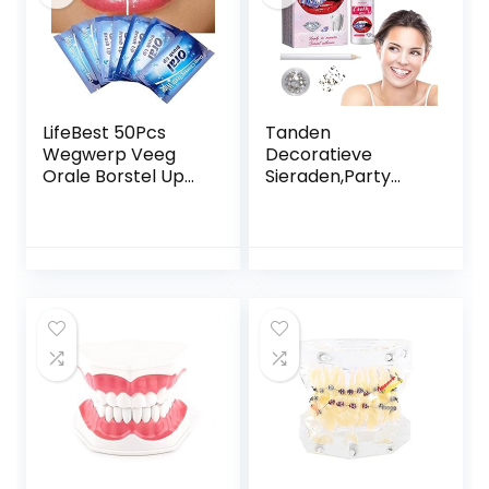
afbreekbaar voor
verstevigen van
ontbrekende
afgebroken
tanden (10 g).
LifeBest 50Pcs
Tanden
Wegwerp Veeg
Decoratieve
Orale Borstel Up
Sieraden,Party
Vinger Voor Diepe
tand ornamenten
Reiniging Wipes
nagels decor met
Tandheelkundige
UV LED licht
Tand
edelstenen |
Mondverzorging
Tandheelkundige
Tandheelkundige
tand Gem Set
Schoon Tanden
Tandkristallen
Whitening Dipes
Sieradenset voor
Wegwerp Vinger
Halloween Generic
Tandenborstel