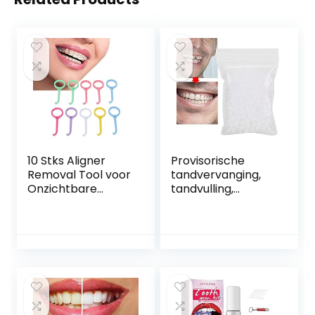
10 Stks Aligner
Provisorische
Removal Tool voor
tandvervanging,
Onzichtbare
tandvulling,
Beugels,
tijdelijke
Onzichtbare Tand
tandreparatiekral
Verwijderen
en voor
Aligner Chewies
ontbrekende
Removal Tool voor
gebroken tanden,
Orthodontische
tandvulmateriaal,
Onzichtbare
warmtegeleidende
Beugels Extractor
lijm, parels,