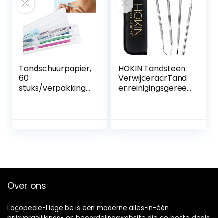
Gebitsbescherme
r Pull Fixator
Tandarts Opening
Tandschuurpapier,
HOKIN Tandsteen
60
VerwijderaarTand
stuks/verpakking
enreinigingsgeree
tandschuurstrips
dschap 4-delige
tanden, polijsten,
tandverzorgingsse
afwerking, glans,
t
contouring toolkit,
Tandvulreparaties
resistente,
et Roestvrijstalen
dieptereiniging,
tandheelkundige
mondhygiëne en
gereedschappen
verzorgingshulpmi
voor mannen
ddel voor gezonde
Vrouwen Kinderen
Over ons
tanden
en
dierenverzorging
Logopedie-Liege.be is een moderne alles-in-één
prijsvergelijkings- en beoordelingswebsite die de beste deals