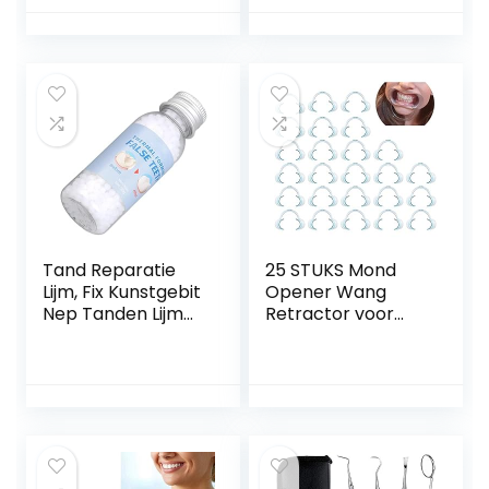
lijm,Reflecterende
Tandheelkundige
Tanden Ornament
Tand
Halloween Decor
Mondverzorging
Kit voor Meisjes
Tandheelkundige
Vrouwen Generic
Schoon Tanden
Whitening Dipes
Wegwerp Vinger
Tandenborstel
Tand Reparatie
25 STUKS Mond
Lijm, Fix Kunstgebit
Opener Wang
Nep Tanden Lijm
Retractor voor
Eenvoudige
Mond Opener
Bediening Care
Dental C-vorm
Lijm Kit voor
Type Clear Wang
Dentisit voor
Retractor Mond
Ziekenhuis
Hoek Retainer
Mond Opener
Tandheelkundige
Lip Retractor