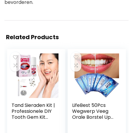
bevorderen.
Related Products
Tand Sieraden Kit |
LifeBest 50Pcs
Professionele DIY
Wegwerp Veeg
Tooth Gem Kit
Orale Borstel Up
met
Vinger Voor Diepe
uithardingslicht en
Reiniging Wipes