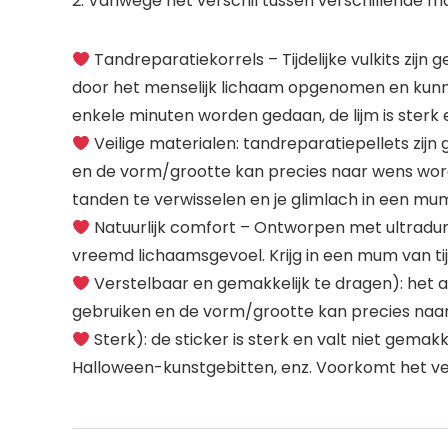
2. Vanwege het verschil tussen verschillende mo
Tandreparatiekorrels – Tijdelijke vulkits zijn 
door het menselijk lichaam opgenomen en kunne
enkele minuten worden gedaan, de lijm is sterk e
Veilige materialen: tandreparatiepellets zijn
en de vorm/grootte kan precies naar wens word
tanden te verwisselen en je glimlach in een mum 
Natuurlijk comfort – Ontworpen met ultradunn
vreemd lichaamsgevoel. Krijg in een mum van tijd
Verstelbaar en gemakkelijk te dragen): het ar
gebruiken en de vorm/grootte kan precies naa
Sterk): de sticker is sterk en valt niet gem
Halloween-kunstgebitten, enz. Voorkomt het v