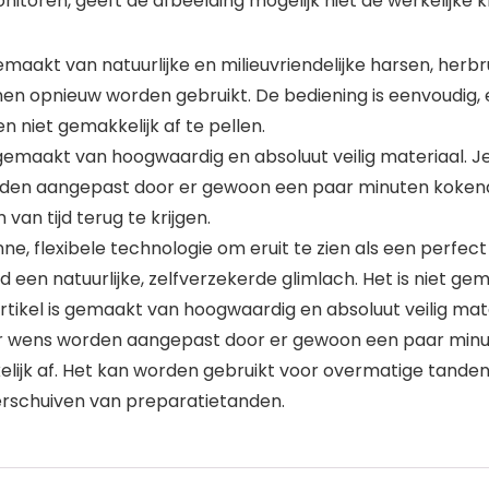
nitoren, geeft de afbeelding mogelijk niet de werkelijke k
gemaakt van natuurlijke en milieuvriendelijke harsen, herb
n opnieuw worden gebruikt. De bediening is eenvoudig, e
n niet gemakkelijk af te pellen.
 gemaakt van hoogwaardig en absoluut veilig materiaal. Je 
en aangepast door er gewoon een paar minuten kokend w
van tijd terug te krijgen.
e, flexibele technologie om eruit te zien als een perfec
 een natuurlijke, zelfverzekerde glimlach. Het is niet gem
tikel is gemaakt van hoogwaardig en absoluut veilig materi
r wens worden aangepast door er gewoon een paar minut
akkelijk af. Het kan worden gebruikt voor overmatige tan
erschuiven van preparatietanden.