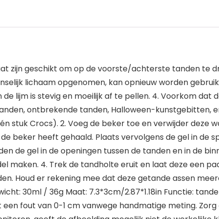
t zijn geschikt om op de voorste/achterste tanden te dra
enselijk lichaam opgenomen, kan opnieuw worden gebruikt e
de lijm is stevig en moeilijk af te pellen. 4. Voorkom da
anden, ontbrekende tanden, Halloween-kunstgebitten, en
 één stuk Crocs). 2. Voeg de beker toe en verwijder deze 
de beker heeft gehaald. Plaats vervolgens de gel in de s
n de gel in de openingen tussen de tanden en in de binne
 maken. 4. Trek de tandholte eruit en laat deze een paar
en. Houd er rekening mee dat deze getande assen meerd
ht: 30ml / 36g Maat: 7.3*3cm/2.87*1.18in Functie: tanden 
t een fout van 0-1 cm vanwege handmatige meting. Zorg er