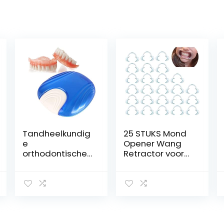
Tandheelkundig
25 STUKS Mond
e
Opener Wang
orthodontische
Retractor voor
beugels
Mond Opener
Opbergdoos,
Dental C-vorm
houderkoffer
Type Clear
Tandheelkundig
Wang Retractor
e
Mond Hoek
zorggereedsch
Retainer Mond
ap Accessoire
Opener