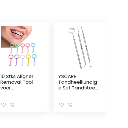
10 Stks Aligner
YSCARE
Removal Tool
Tandheelkundig
voor
e Set Tandsteen
Onzichtbare
Remover Tong
Beugels,
Schraper
Onzichtbare
Tanden bleken
Tand
Tandarts
Verwijderen
Gereedschap
Aligner Chewies
Dentale Scaler
Removal Tool
Plaque Schraper