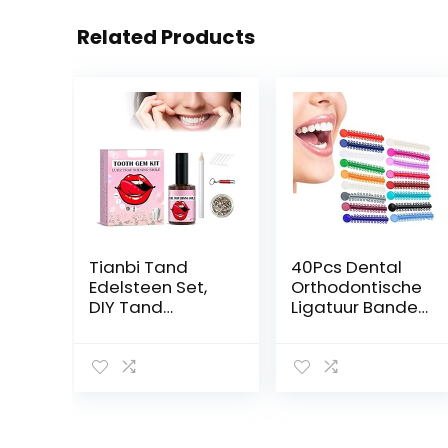
Related Products
Tianbi Tand
40Pcs Dental
Edelsteen Set,
Orthodontische
DIY Tand
Ligatuur Banden,
Sieraden Set
Multi-Color
Met Lijm, Tand
Tanden
Gem Kit, 20
Corrector
Stuks Kristal
Orthodontische
Sieraden Starter
Ligatuur Ring
Kit voor
Rubber Voor
Reflecterende
Bretels Beugels