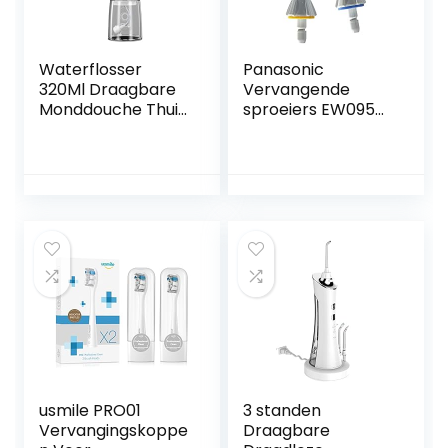
Waterflosser
Panasonic
320Ml Draagbare
Vervangende
Monddouche Thuis
sproeiers EW0950,
6 Modi Smart
verpakking van 2
Tooth Rinser IPX7
stuks
Waterdichte
Tandenborstel(Col
or:白色)
usmile PRO01
3 standen
Vervangingskoppe
Draagbare