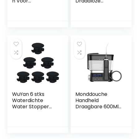
n Voor
Draadloze
Y1S/U3/P1/P4
Tandenreiniger
Elektrische
Waterdicht Reizen
Tandenborstel
Luchtspoeling 4
Met
Tip 150ml
Herinneringsharen,
Watertank
2-pack DuPont-
Waterdicht
opzetborstels Met
Oplaadbare
Reishoes, Grijs
Floss(Color:白色)
WuYan 6 stks
Monddouche
Waterdichte
Handheld
Water Stopper
Draagbare 600Ml
Voor Waterpik
IPX7 Waterdichte
WP-100 WP100
Waterflosser 10
Dental Cleaning
Verstelbare
Accessoires
Waterdrukniveaus
(Color:黑色)