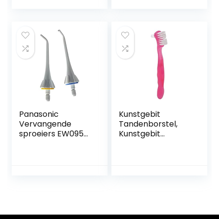
gebruik
Panasonic
Kunstgebit
Vervangende
Tandenborstel,
sproeiers EW0950,
Kunstgebit
verpakking van 2
Reinigingsborstel
stuks
Professioneel
Zacht Haar
Ergonomische
Vuilverwijdering
voor Thuis Reizen
(Roze)