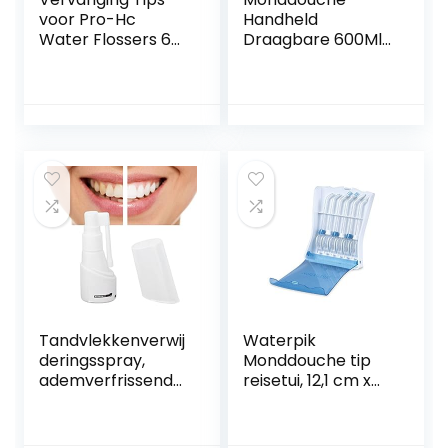
voor Pro-Hc
Handheld
Water Flossers 6
Draagbare 600Ml
Eenheden
IPX7 Waterdichte
Tandheelkundige
Waterflosser 10
Water Jet Nozzle
Verstelbare
Accessoires, 2 Jet
Waterdrukniveaus
Tips, 1
(Color:黑色)
Orthodotische Tip,
1 Periodontale Tip, 1
Tandenborstel
Tandvlekkenverwij
Waterpik
deringsspray,
Monddouche tip
ademverfrissende
reisetui, 12,1 cm x
reinigingsspray
21,6 cm grootte
voor tandsteen
voor dagelijks