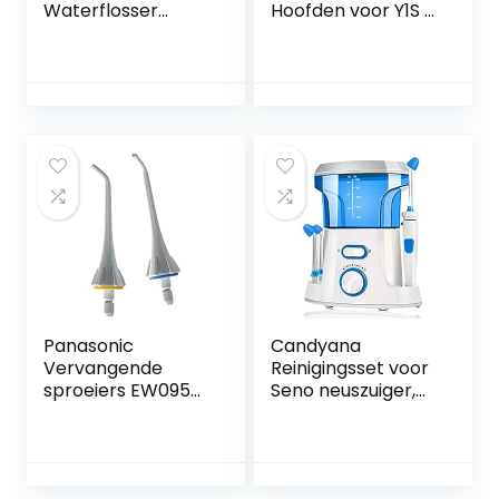
Waterflosser
Hoofden voor Y1S /
Draagbare
U3 / P1 Elektrische
Waterdichte
Tandenborstel
Monddouche
met
Diepe Reiniging 4
Herinneringsborst
Modi 4 Nozzles
elharen, 2 Pak
Tandenwasser(Col
Whitening
or:白色)
borstelhoofden
met reisdekking,
Wit
Panasonic
Candyana
Vervangende
Reinigingsset voor
sproeiers EW0950,
Seno neuszuiger,
verpakking van 2
elektrische zuiger,
stuks
voor neusreiniger,
voor allergieën,
voor volwassenen