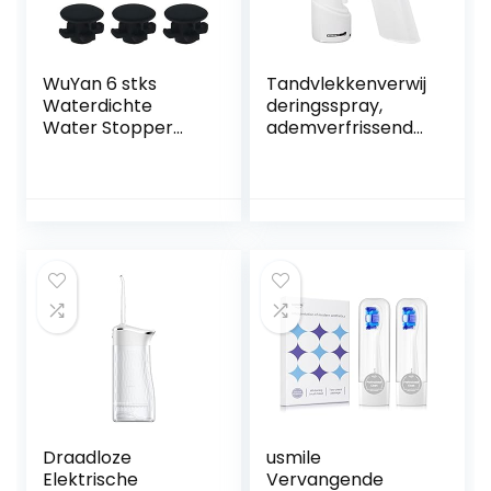
WuYan 6 stks
Tandvlekkenverwij
Waterdichte
deringsspray,
Water Stopper
ademverfrissende
Voor Waterpik
reinigingsspray
WP-100 WP100
voor tandsteen
Dental Cleaning
voor dagelijks
Accessoires
gebruik
Draadloze
usmile
Elektrische
Vervangende