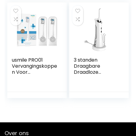
voor Thuis Reizen
(Roze)
usmile PRO01
3 standen
Vervangingskoppe
Draagbare
n Voor
Draadloze
Y1S/U3/P1/P4
Tandenreiniger
Elektrische
Waterdicht Reizen
Tandenborstel
Luchtspoeling 4
Met
Tip 150ml
Herinneringsharen,
Watertank
2-pack DuPont-
Waterdicht
opzetborstels Met
Oplaadbare
Reishoes, Grijs
Floss(Color:白色)
Over ons