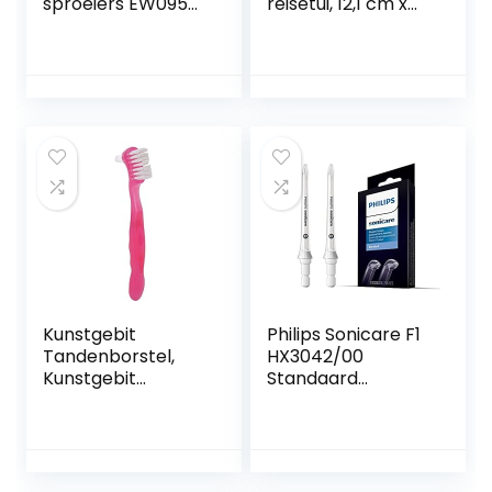
sproeiers EW0950,
reisetui, 12,1 cm x
verpakking van 2
21,6 cm grootte
stuks
Kunstgebit
Philips Sonicare F1
Tandenborstel,
HX3042/00
Kunstgebit
Standaard
Reinigingsborstel
mondstuk
Professioneel
Monddouche
Zacht Haar
mondstuk
Ergonomische
Vuilverwijdering