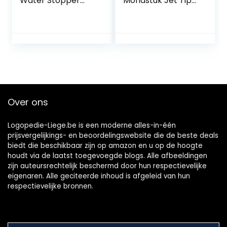
Water Stopper
Mondstuk Jet Tips
Voor Waterpik
Tandenborstel
WP-100 WP100
Hoofd Handvat
Dental Cleaning
Slang voor
Accessoires
Waterpik 9 pcs
tips
Over ons
Logopedie-Liege.be is een moderne alles-in-één
prijsvergelijkings- en beoordelingswebsite die de beste deals
biedt die beschikbaar zijn op amazon en u op de hoogte
houdt via de laatst toegevoegde blogs. Alle afbeeldingen
zijn auteursrechtelijk beschermd door hun respectievelijke
eigenaren. Alle geciteerde inhoud is afgeleid van hun
respectievelijke bronnen.