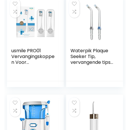
usmile PRO01
Waterpik Plaque
Vervangingskoppe
Seeker Tip,
n Voor
vervangende tips
Y1S/U3/P1/P4
voor het reinigen
Elektrische
van
Tandenborstel
tandimplantaten,
Met
kronen en
Herinneringsharen,
bruggen, voor
2-pack DuPont-
gebruik met WP-
opzetborstels Met
450 of WP-100
Reishoes, Grijs
waterflossers,
verpakking van 2
(PS-100E)