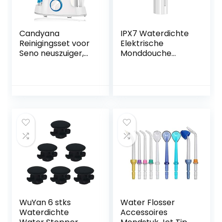
Candyana
IPX7 Waterdichte
Reinigingsset voor
Elektrische
Seno neuszuiger,
Monddouche
elektrische zuiger,
Smart Display
voor neusreiniger,
Draagbare
voor allergieën,
Waterflosser 130Ml
voor volwassenen
Stille Monddouche
4 Modi(Color:白色)
WuYan 6 stks
Water Flosser
Waterdichte
Accessoires