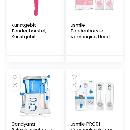
Kunstgebit
usmile
Tandenborstel,
Tandenborstel
Kunstgebit
Vervanging Head
Reinigingsborstel
Pro Clean Roze 2
Professioneel
Stks
Zacht Haar
Ergonomische
Vuilverwijdering
voor Thuis Reizen
(Roze)
Candyana
usmile PRO01
Reinigingsset voor
Vervangingskoppe