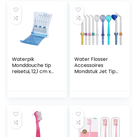
Waterpik
Water Flosser
Monddouche tip
Accessoires
reisetui, 12,1 cm x
Mondstuk Jet Tips
21,6 cm grootte
Tandenborstel
Hoofd Handvat
Slang voor
Waterpik 9 pcs
tips