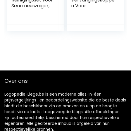
Seno neuszuiger,
n Voor
elektrische zuiger,
Y1S/U3/P1/P4
voor neusreiniger,
Elektrische
voor allergieën,
Tandenborstel
voor volwassenen
Met
Herinneringsharen,
2-pack DuPont-
opzetborstels Met
Reishoes, Grijs
Over ons
Logopedie-Liege.be is een moderne alles-in-één
prijsvergelijkings- en beoordelingswebsite die de beste deals
biedt die beschikbaar zijn op amazon en u op de hoogte
houdt via de laatst toegevoegde blogs. Alle afbeeldingen
zijn auteursrechtelijk beschermd door hun respectievelijke
eigenaren. Alle geciteerde inhoud is afgeleid van hun
respectievelijke bronnen.